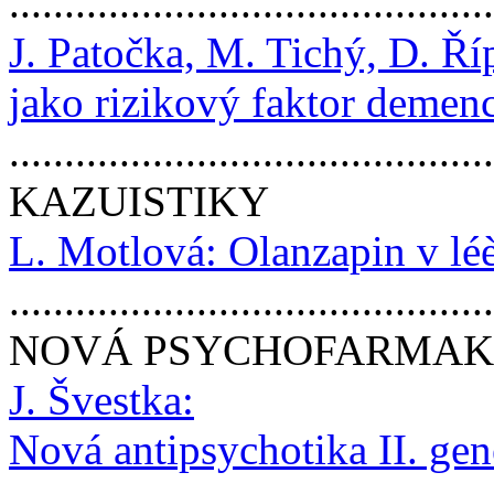
..........................................
J. Patočka, M. Tichý, D. Ří
jako rizikový faktor demen
..........................................
KAZUISTIKY
L. Motlová: Olanzapin v léè
..........................................
NOVÁ PSYCHOFARMA
J. Švestka:
Nová antipsychotika II. ge