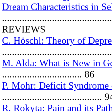
Dream Characteristics in Se
..........................................
REVIEWS
C. Höschl: Theory of Depre
..........................................
M. Alda: What is New in Gen
................................ 86
P. Mohr: Deficit Syndrome 
........................................ 9
R. Rokyta: Pain and its Pa