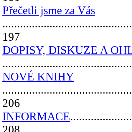
Přečetli jsme za Vás
............................................
197
DOPISY, DISKUZE A OH
..........................................
NOVÉ KNIHY
............................................
206
INFORMACE
.....................
208