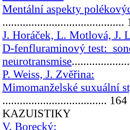
Mentální aspekty polékový
.........................................
J. Horáček, L. Motlová, J. 
D-fenfluraminový test: son
neurotransmise
..................
P. Weiss, J. Zvěřina:
Mimomanželské suxuální st
.................................... 164
KAZUISTIKY
V. Borecký: