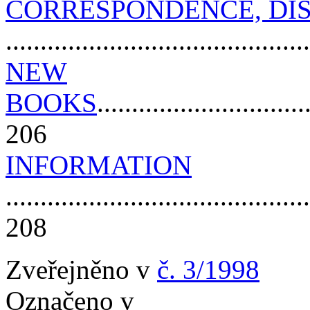
CORRESPONDENCE, DI
..........................................
NEW
BOOKS
..............................
206
INFORMATION
............................................
208
Zveřejněno v
č. 3/1998
Označeno v