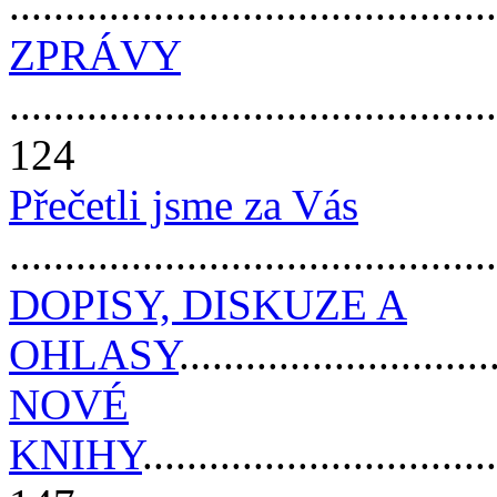
.........................................
ZPRÁVY
............................................
124
Přečetli jsme za Vás
..........................................
DOPISY, DISKUZE A
OHLASY
...........................
NOVÉ
KNIHY
................................