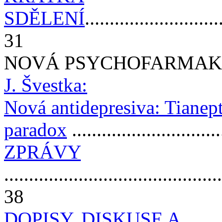
SDĚLENÍ
...........................
31
NOVÁ PSYCHOFARMA
J. Švestka:
Nová antidepresiva: Tianep
paradox
.............................
ZPRÁVY
............................................
38
DOPISY, DISKUSE A