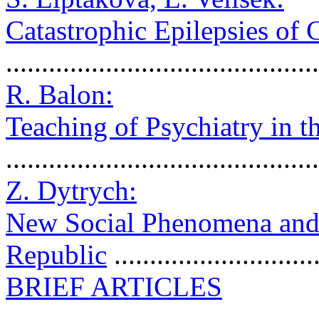
Catastrophic Epilepsies of
..........................................
R. Balon:
Teaching of Psychiatry in t
..........................................
Z. Dytrych:
New Social Phenomena and 
Republic
...........................
BRIEF ARTICLES
............................................