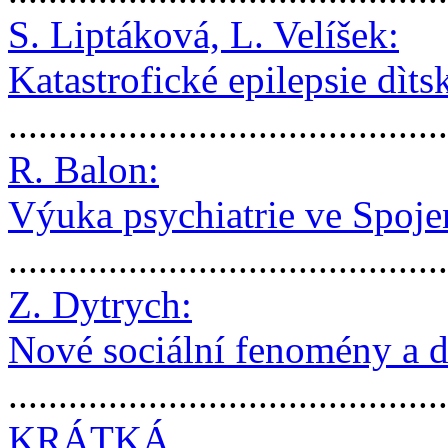
S. Liptáková, L. Velíšek:
Katastrofické epilepsie dìt
..........................................
R. Balon:
Výuka psychiatrie ve Spoje
..........................................
Z. Dytrych:
Nové sociální fenomény a d
..........................................
KRÁTKÁ