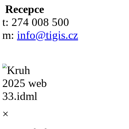
Recepce
t: 274 008 500
m:
info@tigis.cz
×