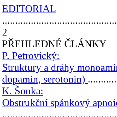
EDITORIAL
............................................
2
PŘEHLEDNÉ ČLÁNKY
P. Petrovický:
Struktury a dráhy monoami
dopamin, serotonin)
..........
K. Šonka:
Obstrukční spánkový apno
..........................................