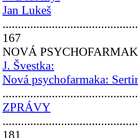
Jan Lukeš
............................................
167
NOVÁ PSYCHOFARMA
J. Švestka:
Nová psychofarmaka: Serti
..........................................
ZPRÁVY
............................................
181