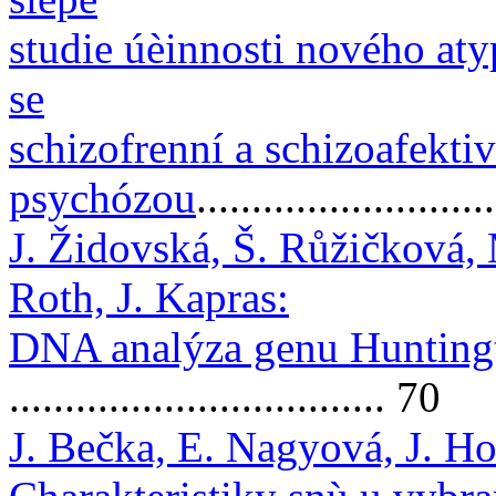
studie úèinnosti nového aty
se
schizofrenní a schizoafektiv
psychózou
..........................
J. Židovská, Š. Růžičková, 
Roth, J. Kapras:
DNA analýza genu Huntingt
.................................. 70
J. Bečka, E. Nagyová, J. Ho