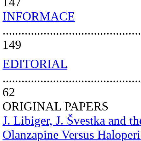
147
INFORMACE
............................................
149
EDITORIAL
............................................
62
ORIGINAL PAPERS
J. Libiger, J. Švestka and t
Olanzapine Versus Haloperi