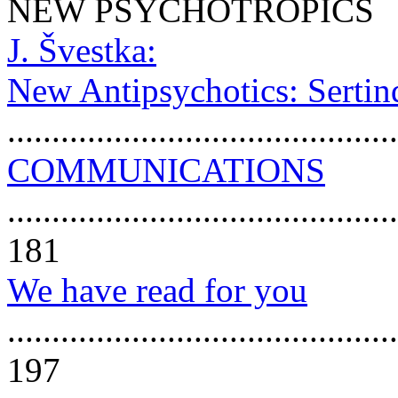
NEW PSYCHOTROPICS
J. Švestka:
New Antipsychotics: Sertin
..........................................
COMMUNICATIONS
............................................
181
We have read for you
............................................
197