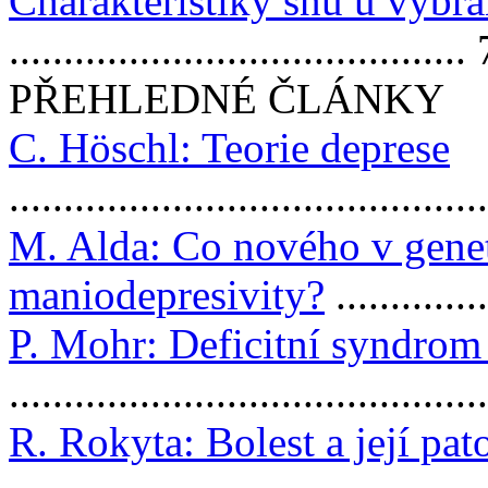
Charakteristiky snù u vyb
..........................................
PŘEHLEDNÉ ČLÁNKY
C. Höschl: Teorie deprese
...........................................
M. Alda: Co nového v gen
maniodepresivity?
.............
P. Mohr: Deficitní syndrom 
..........................................
R. Rokyta: Bolest a její pat