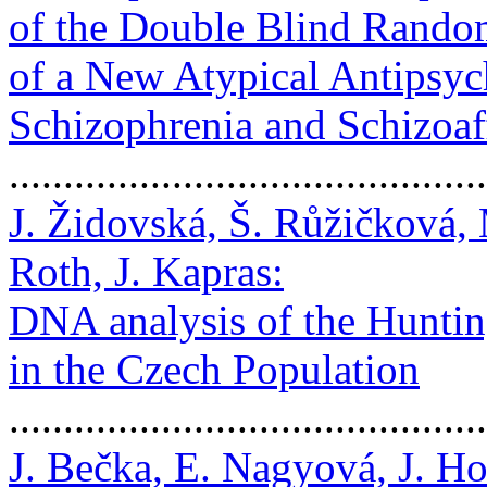
of the Double Blind Random
of a New Atypical Antipsych
Schizophrenia and Schizoaf
..........................................
J. Židovská, Š. Růžičková, 
Roth, J. Kapras:
DNA analysis of the Huntin
in the Czech Population
...........................................
J. Bečka, E. Nagyová, J. Ho