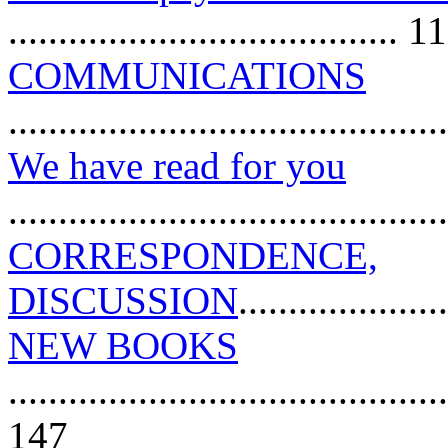
....................................... 1
COMMUNICATIONS
..........................................
We have read for you
..........................................
CORRESPONDENCE,
DISCUSSION
....................
NEW BOOKS
............................................
147