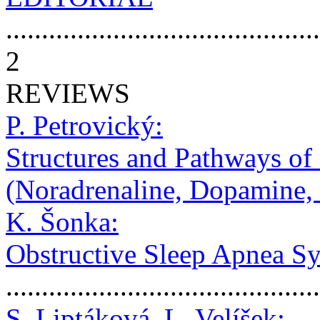
............................................
2
REVIEWS
P. Petrovický:
Structures and Pathways o
(Noradrenaline, Dopamine, 
K. Šonka:
Obstructive Sleep Apnea S
..........................................
S. Liptáková, L. Velíšek: