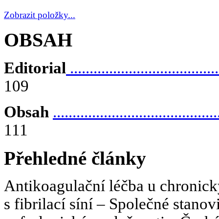
Zobrazit položky...
OBSAH
Editorial
......................................
109
Obsah
..........................................
111
Přehledné články
Antikoagulační léčba u chronick
s fibrilací síní – Společné stano