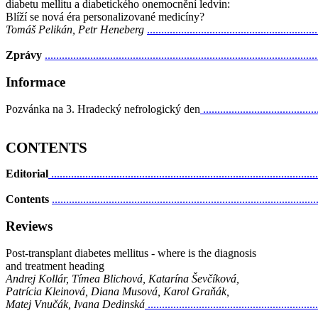
diabetu mellitu a diabetického onemocnění ledvin:
Blíží se nová éra personalizované medicíny?
Tomáš Pelikán, Petr Heneberg
..........................................................
Zprávy
..............................................................................................
Informace
Pozvánka na 3. Hradecký nefrologický den
......................................
CONTENTS
Editorial
............................................................................................
Contents
...........................................................................................
Reviews
Post-transplant diabetes mellitus - where is the diagnosis
and treatment heading
Andrej Kollár, Tímea Blichová, Katarína Ševčíková,
Patrícia Kleinová, Diana Musová, Karol Graňák,
Matej Vnučák, Ivana Dedinská
..........................................................