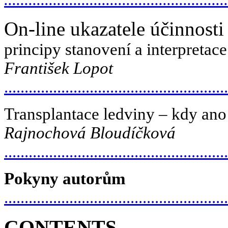
On-line ukazatele účinnosti
principy stanovení a interpretac
František Lopot
......................................................
Transplantace ledviny – kdy an
Rajnochová Bloudíčková
.......................................................
Pokyny autorům
......................................................
CONTENTS