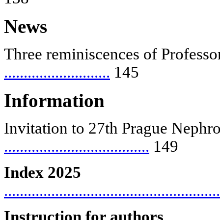
News
Three reminiscences of Profess
...........................
145
Information
Invitation to 27
th
Prague Nephro
.....................................
149
Index 2025
.......................................................
Instruction for authors