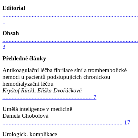
Editorial
........................................................................................
1
Obsah
........................................................................................
3
Přehledné články
Antikoagulační léčba fibrilace síní a trombembolické
nemoci u pacientů podstupujících chronickou
hemodialyzační léčbu
Kryštof Rückl, Eliška Dvořáčková
.......................................................... 7
Umělá inteligence v medicíně
Daniela Chobolová
.............................................................................. 17
Urologick. komplikace