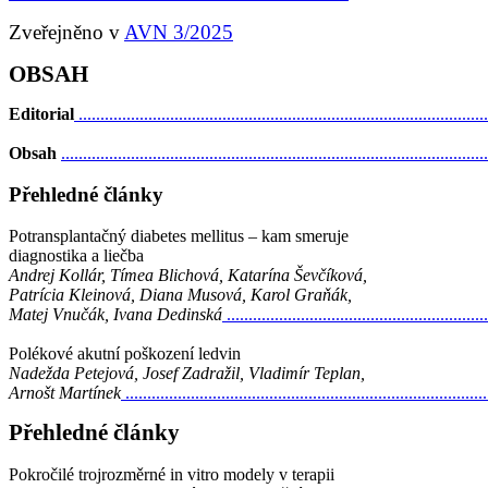
Zveřejněno v
AVN 3/2025
OBSAH
Editorial
............................................................................................
Obsah
................................................................................................
Přehledné články
Potransplantačný diabetes mellitus – kam smeruje
diagnostika a liečba
Andrej Kollár, Tímea Blichová, Katarína Ševčíková,
Patrícia Kleinová, Diana Musová, Karol Graňák,
Matej Vnučák, Ivana Dedinská
..........................................................
Polékové akutní poškození ledvin
Nadežda Petejová, Josef Zadražil, Vladimír Teplan,
Arnošt Martínek
.................................................................................
Přehledné články
Pokročilé trojrozměrné in vitro modely v terapii