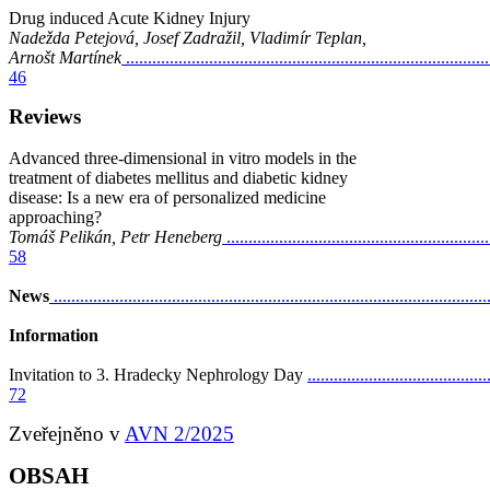
Drug induced Acute Kidney Injury
Nadežda Petejová, Josef Zadražil, Vladimír Teplan,
Arnošt Martínek
...................................................................................
46
Reviews
Advanced three-dimensional in vitro models in the
treatment of diabetes mellitus and diabetic kidney
disease: Is a new era of personalized medicine
approaching?
Tomáš Pelikán, Petr Heneberg
............................................................
58
News
..................................................................................................
Information
Invitation to 3. Hradecky Nephrology Day
.........................................
72
Zveřejněno v
AVN 2/2025
OBSAH