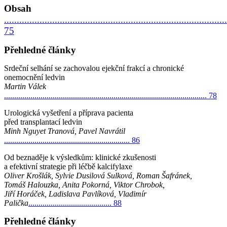
Obsah
........................................................................................
75
Přehledné články
Srdeční selhání se zachovalou ejekční frakcí a chronické
onemocnění ledvin
Martin Válek
.................................................................................................... 78
Urologická vyšetření a příprava pacienta
před transplantací ledvin
Minh Nguyet Tranová, Pavel Navrátil
.............................................................. 86
Od beznaděje k výsledkům: klinické zkušenosti
a efektivní strategie při léčbě kalcifylaxe
Oliver Krošlák, Sylvie Dusilová Sulková, Roman Šafránek,
Tomáš Halouzka, Anita Pokorná, Viktor Chrobok,
Jiří Horáček, Ladislava Pavlíková, Vladimír
Palička
......................................... 88
Přehledné články