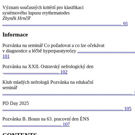
Význam současných kritérií pro klasifikaci
systémového lupusu erythematodes
Zbyněk Hrnčíř
................................................................................................... 95
Informace
Pozvánka na seminář Co požadovat a co lze očekávat
v diagnostice a léčbě hyperparatyreózy
...............................................
101
Pozvánka na XXII. Ostravský nefrologický den
.
.............................................. 102
Klub mladých nefrologů Pozvánka na edukační
seminář
...........................................................................................................
PD Day 2025
.................................................................................................... 105
Pozvánka B. Braun na 63. pracovní den ÈNS
................................................. 107