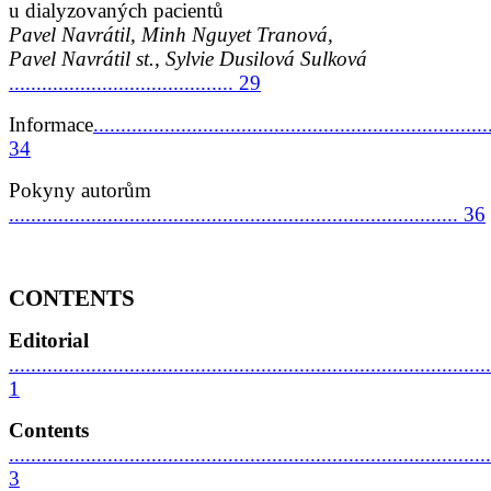
u dialyzovaných pacientů
Pavel Navrátil, Minh Nguyet Tranová,
Pavel Navrátil st., Sylvie Dusilová Sulková
......................................... 29
Informace
........................................................................
34
Pokyny autorům
.................................................................................. 36
CONTENTS
Editorial
........................................................................................
1
Contents
........................................................................................
3