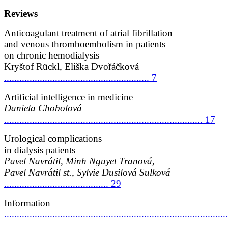
Reviews
Anticoagulant treatment of atrial fibrillation
and venous thromboembolism in patients
on chronic hemodialysis
Kryštof Rückl, Eliška Dvořáčková
......................................................... 7
Artificial intelligence in medicine
Daniela Chobolová
.............................................................................. 17
Urological complications
in dialysis patients
Pavel Navrátil, Minh Nguyet Tranová,
Pavel Navrátil st., Sylvie Dusilová Sulková
......................................... 29
Information
......................................................................................