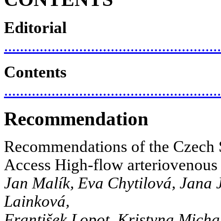
Editorial
......................................................
Contents
.......................................................
Recommendation
Recommendations of the Czech S
Access High-flow arteriovenous
Jan Malík, Eva Chytilová, Jana
Lainková,
František Lopot, Kristyna Micha