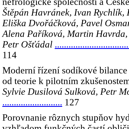
nefrologické společnosti a České
Štěpán Havránek, Ivan Rychlík, K
Eliška Dvořáčková, Pavel Osmanč
Alena Paříková, Martin Havrda, 
Petr Ošťádal
................................
114
Moderní řízení sodíkové bilance
od teorie k pilotním zkušenoste
Sylvie Dusilová Sulková, Petr 
..........................
127
Porovnanie rôznych stupňov hyd
vzhľadom funkčných častí oblič