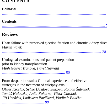
CONTENTS
Editorial
............................................................................................................
Contents
............................................................................................................
Reviews
Heart failure with preserved ejection fraction and chronic kidney dise
Martin Válek
........................................................................................................ 78
Urological examinations and patient preparation
prior to kidney transplantation
Minh Nguyet Tranová, Pavel Navrátil
.................................................................. 86
From despair to results: Clinical experience and effective
strategies in the treatment of calciphylaxis
Oliver Krošlák, Sylvie Dusilová Sulková, Roman Šafránek,
Tomáš Halouzka, Anita Pokorná, Viktor Chrobok,
Jiří Horáček, Ladislava Pavlíková, Vladimír Palička
............................................ 88