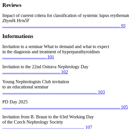
Reviews
Impact of current critera for classification of systemic lupus erythema
Zbyněk Hrnčíř
...................................................................................................... 95
Informations
Invitation to a seminar What to demand and what to expect
in the diagnosis and treatment
of hyperparathyroidism
...................................... 101
Invitation to the 22nd Ostrava Nephrology Day
.................................................. 102
Young Nephrologists Club invitation
to an educational seminar
.................................................................................. 103
PD Day 2025
......................................................................................................
105
Invitation from B. Braun to the 63rd Working Day
of the Czech Nephrology Society
....................................................................... 107