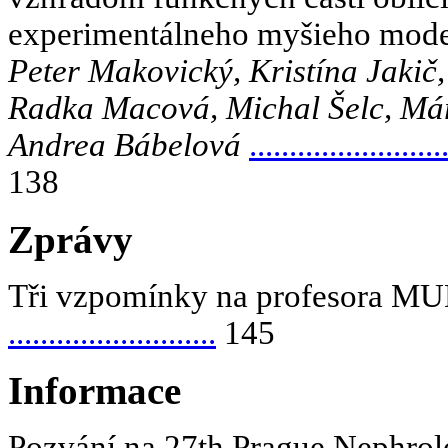
experimentálneho myšieho mod
Peter Makovický, Kristína Jakič
Radka Macová, Michal Šelc, Má
Andrea Bábelová
........................
138
Zprávy
Tři vzpomínky na profesora MUD
..........................
145
Informace
Pozvání na 27
th
Prague Nephrol