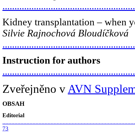
.......................................................
Kidney transplantation – when 
Silvie Rajnochová Bloudíčková
......................................................
Instruction for authors
......................................................
Zveřejněno v
AVN Supplem
OBSAH
Editorial
........................................................................................
73