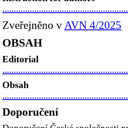
......................................................
Zveřejněno v
AVN 4/2025
OBSAH
Editorial
......................................................
Obsah
......................................................
Doporučení