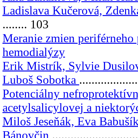
Ladislava Kučerová, Zdenk
........ 103
Meranie zmien periférneho 
hemodialýzy
Erik Mistrík, Sylvie Dusil
Luboš Sobotka
.................
Potenciálny nefroprotektív
acetylsalicylovej a niektorý
Miloš Jeseňák, Eva Babušík
Bánovčin
...........................