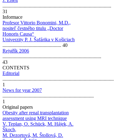
J. Eiselt
.......................................................................................
31
Informace
Profesor Vittorio Bonomini, M.D.,
nositeľ čestného titulu „Doctor
Honoris Causa“
Univerzity P. J. Šafárika v Košiciach
............................................... 40
Rejstřík 2006
...............................................................................
43
CONTENTS
Editorial
.........................................................................................
1
News for year 2007
.........................................................................
1
Original papers
Obesity after renal transplantation
assessment using MRI technique
V. Teplan, O. Schück, M. Hájek, A.
Škoch,
M. Dezortová, M. Štollová, D.