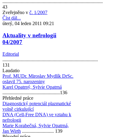
..................................................................................
43
Zveřejněno v
č. 1/2007
Číst dál...
úterý, 04 leden 2011 09:21
Aktuality v nefrologii
04/2007
Editorial
..............................................................................
131
Laudatio
Prof. MUDr. Miroslav Mydlík DrSc.
oslavil 75. narozeniny
Karel Opatrný, Sylvie Opatrná
...............................................136
Přehledné práce
Diagnostický potenciál plazmatické
volně cirkulující
DNA (Cell-Free DNA) ve vztahu k
nefrologii
Marie Korabečná, Sylvie Opatrná,
Jan Wirth
.......................... 139
Původní práce