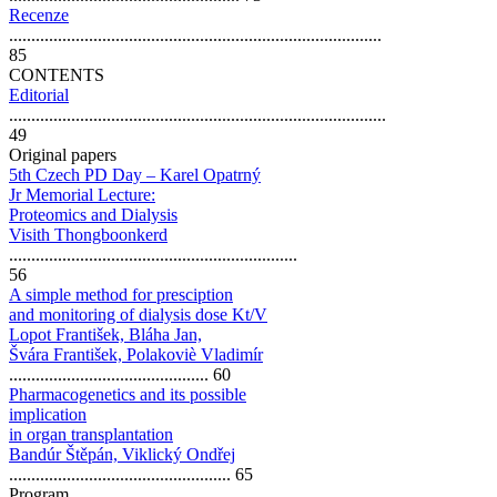
Recenze
....................................................................................
85
CONTENTS
Editorial
.....................................................................................
49
Original papers
5th Czech PD Day – Karel Opatrný
Jr Memorial Lecture:
Proteomics and Dialysis
Visith Thongboonkerd
.................................................................
56
A simple method for presciption
and monitoring of dialysis dose Kt/V
Lopot František, Bláha Jan,
Švára František, Polakoviè Vladimír
............................................. 60
Pharmacogenetics and its possible
implication
in organ transplantation
Bandúr Štěpán, Viklický Ondřej
.................................................. 65
Program