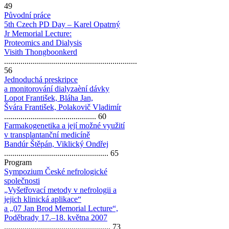
49
Původní práce
5th Czech PD Day – Karel Opatrný
Jr Memorial Lecture:
Proteomics and Dialysis
Visith Thongboonkerd
.................................................................
56
Jednoduchá preskripce
a monitorování dialyzaèní dávky
Lopot František, Bláha Jan,
Švára František, Polakovič Vladimír
............................................. 60
Farmakogenetika a její možné využití
v transplantanční medicíně
Bandúr Štěpán, Viklický Ondřej
................................................... 65
Program
Sympozium České nefrologické
společnosti
„Vyšetřovací metody v nefrologii a
jejich klinická aplikace“
a „07 Jan Brod Memorial Lecture“,
Poděbrady 17.–18. května 2007
.................................................... 73