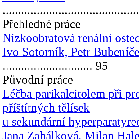
...........................................
Přehledné práce
Nízkoobratová renální oste
Ivo Sotorník, Petr Bubeníče
............................. 95
Původní práce
Léčba parikalcitolem při pr
příštítných tělísek
u sekundární hyperparatyre
Jana Zahálková, Milan Hale