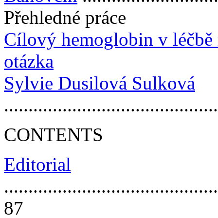
Přehledné práce
Cílový hemoglobin v léčbě 
otázka
Sylvie Dusilová Sulková
..........................................
CONTENTS
Editorial
............................................
87