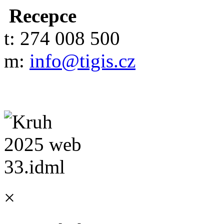
Recepce
t: 274 008 500
m:
info@tigis.cz
×