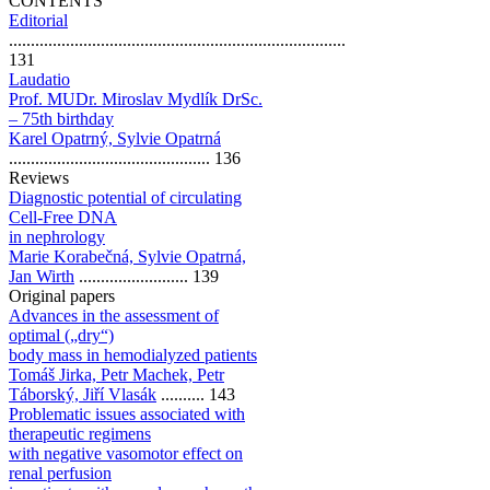
CONTENTS
Editorial
.............................................................................
131
Laudatio
Prof. MUDr. Miroslav Mydlík DrSc.
– 75th birthday
Karel Opatrný, Sylvie Opatrná
.............................................. 136
Reviews
Diagnostic potential of circulating
Cell-Free DNA
in nephrology
Marie Korabečná, Sylvie Opatrná,
Jan Wirth
......................... 139
Original papers
Advances in the assessment of
optimal („dry“)
body mass in hemodialyzed patients
Tomáš Jirka, Petr Machek, Petr
Táborský, Jiří Vlasák
.......... 143
Problematic issues associated with
therapeutic regimens
with negative vasomotor effect on
renal perfusion