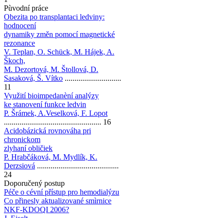
Pùvodní práce
Obezita po transplantaci ledviny:
hodnocení
dynamiky změn pomocí magnetické
rezonance
V. Teplan, O. Schück, M. Hájek, A.
Škoch,
M. Dezortová, M. Štollová, D.
Sasaková, Š. Vítko
.............................
11
Využití bioimpedanèní analýzy
ke stanovení funkce ledvin
P. Šrámek, A.Veselková, F. Lopot
.................................................. 16
Acidobázická rovnováha pri
chronickom
zlyhaní obličiek
P. Hrabčáková, M. Mydlík, K.
Derzsiová
..........................................
24
Doporučený postup
Péče o cévní přístup pro hemodialýzu
Co přinesly aktualizované smìrnice
NKF-KDOQI 2006?