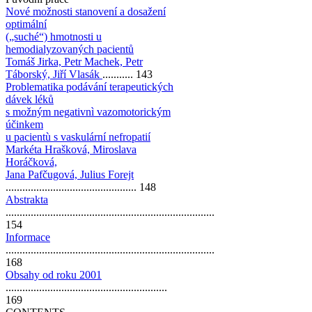
Nové možnosti stanovení a dosažení
optimální
(„suché“) hmotnosti u
hemodialyzovaných pacientů
Tomáš Jirka, Petr Machek, Petr
Táborský, Jiří Vlasák
........... 143
Problematika podávání terapeutických
dávek léků
s možným negativnì vazomotorickým
účinkem
u pacientù s vaskulární nefropatií
Markéta Hrašková, Miroslava
Horáčková,
Jana Pafčugová, Julius Forejt
............................................... 148
Abstrakta
...........................................................................
154
Informace
...........................................................................
168
Obsahy od roku 2001
..........................................................
169