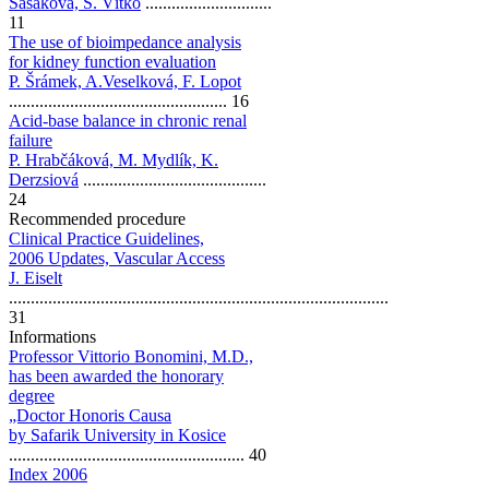
Sasaková, Š. Vítko
.............................
11
The use of bioimpedance analysis
for kidney function evaluation
P. Šrámek, A.Veselková, F. Lopot
.................................................. 16
Acid-base balance in chronic renal
failure
P. Hrabčáková, M. Mydlík, K.
Derzsiová
..........................................
24
Recommended procedure
Clinical Practice Guidelines,
2006 Updates, Vascular Access
J. Eiselt
.......................................................................................
31
Informations
Professor Vittorio Bonomini, M.D.,
has been awarded the honorary
degree
„Doctor Honoris Causa
by Safarik University in Kosice
...................................................... 40
Index 2006