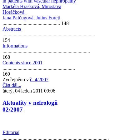
in patients with vascular nephropathy
Markéta Hrašková, Miroslava
Horáčková,
Jana Pafčugová, Julius Forejt
.............................................. 148
Abstracts
..........................................................................
154
Informations
......................................................................
168
Contents since 2001
..........................................................
169
Zveřejněno v
č. 4/2007
Číst dál...
úterý, 04 leden 2011 09:06
Aktuality v nefrologii
02/2007
Editorial
.....................................................................................