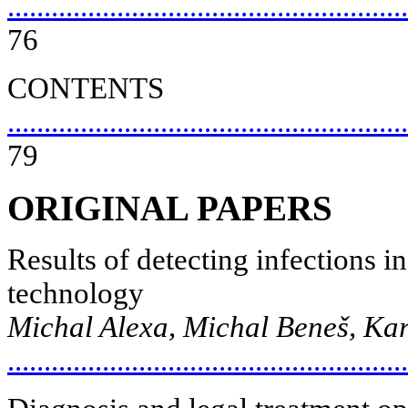
.......................................................
76
CONTENTS
.......................................................
79
ORIGINAL PAPERS
Results of detecting infections i
technology
Michal Alexa, Michal Beneš, Ka
......................................................