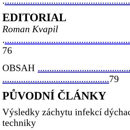
.
.....................................................
EDITORIAL
Roman Kvapil
.
......................................................
76
OBSAH
.......................................
..............................................
79
PŮVODNÍ ČLÁNKY
Výsledky záchytu infekcí dýchac
techniky