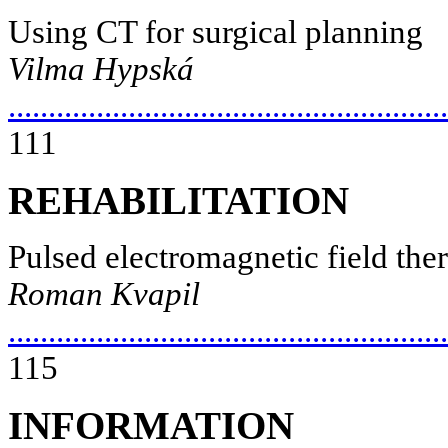
Using CT for surgical planning
Vilma Hypská
.......................................................
111
REHABILITATION
Pulsed electromagnetic field the
Roman Kvapil
.......................................................
115
INFORMATION