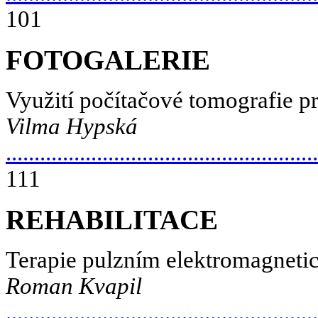
101
FOTOGALERIE
Využití počítačové tomografie p
Vilma Hypská
.......................................................
111
REHABILITACE
Terapie pulzním elektromagnet
Roman Kvapil
.......................................................