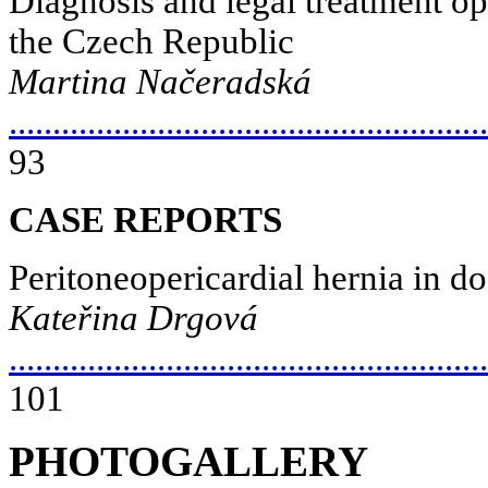
Diagnosis and legal treatment opti
the Czech Republic
Martina Načeradská
.......................................................
93
CASE REPORTS
Peritoneopericardial hernia in d
Kateřina Drgová
.......................................................
101
PHOTOGALLERY