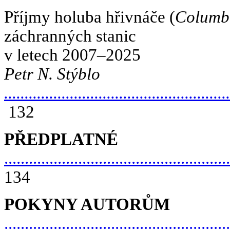
Příjmy holuba hřivnáče (
Columb
záchranných stanic
v letech 2007–2025
Petr N. Stýblo
.......................................................
132
PŘEDPLATNÉ
.......................................................
134
POKYNY AUTORŮM
.......................................................