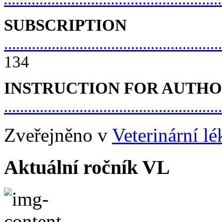
SUBSCRIPTION
.......................................................
134
INSTRUCTION FOR AUTH
......................................................
Zveřejněno v
Veterinární l
Aktuální ročník VL