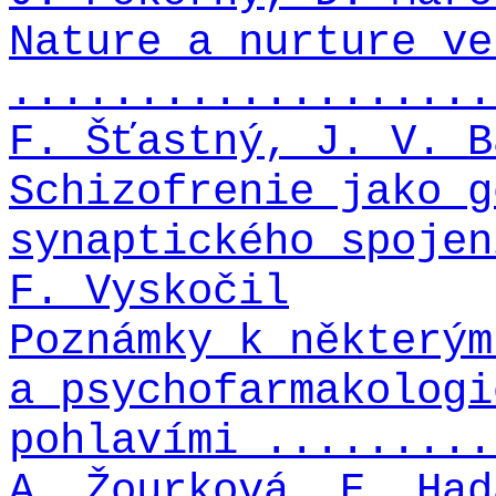
Nature a nurture ve
...................
F. Šťastný, J. V. B
Schizofrenie jako g
synaptického spojen
F. Vyskočil
Poznámky k některým
a psychofarmakologi
pohlavími .........
A. Žourková, E. Had