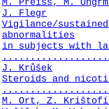
M. Preiss, M. Ungrm
J. Flegr
Vigilance/sustained
abnormalities
in subjects with la
...................
J. Krůšek
Steroids and nicoti
...................
M. Ort, Z. Krištofí