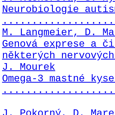
Neurobiologie autis
...................
M. Langmeier, D. Ma
Genová exprese a či
některých nervových
J. Mourek
Omega-3 mastné kyse
...................
J. Pokorný, D. Mare