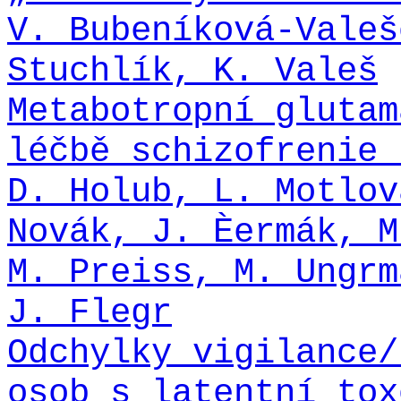
V. Bubeníková-Valeš
Stuchlík, K. Valeš
Metabotropní glutam
léčbě schizofrenie 
D. Holub, L. Motlov
Novák, J. Èermák, M
M. Preiss, M. Ungrm
J. Flegr
Odchylky vigilance/
osob s latentní tox