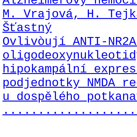
Alzheimerovy nemoci
M. Vrajová, H. Tejk
Šťastný
Ovlivòují ANTI-NR2A
oligodeoxynukleotid
hipokampální expres
podjednotky NMDA re
u dospělého potkana
...................