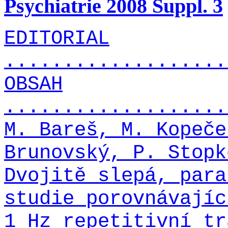
Psychiatrie 2008 Suppl. 3
EDITORIAL
...................
OBSAH
...................
M. Bareš, M. Kopeče
Brunovský, P. Stopk
Dvojitě slepá, para
studie porovnávajíc
1 Hz repetitivní tr