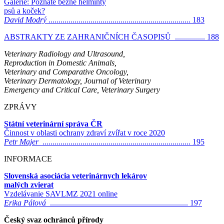
Galerie: Poznáte běžné helminty
psů a koček?
David Modrý
....................................................................... 183
ABSTRAKTY ZE ZAHRANIČNÍCH ČASOPISŮ ............... 188
Veterinary Radiology and Ultrasound,
Reproduction in Domestic Animals,
Veterinary and Comparative Oncology,
Veterinary Dermatology,
Journal of Veterinary
Emergency and Critical Care, Veterinary Surgery
ZPRÁVY
Státní veterinární správa ČR
Činnost v oblasti ochrany zdraví zvířat v roce 2020
Petr Majer
.......................................................................... 195
INFORMACE
Slovenská asociácia veterinárnych lekárov
malých zvierat
Vzdelávanie SAVLMZ 2021 online
Erika Pálová
..................................................................... 197
Český svaz ochránců přírody