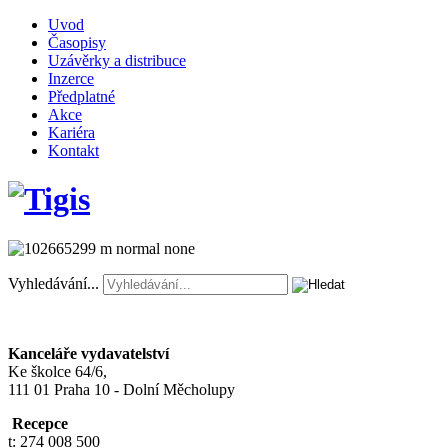
Uvod
Časopisy
Uzávěrky a distribuce
Inzerce
Předplatné
Akce
Kariéra
Kontakt
Vyhledávání...
Kanceláře vydavatelství
Ke školce 64/6,
111 01 Praha 10 - Dolní Měcholupy
Recepce
t: 274 008 500