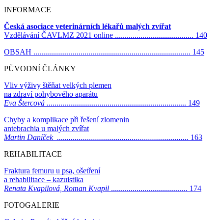
INFORMACE
Česká asociace veterinárních lékařů malých zvířat
Vzdělávání ČAVLMZ 2021 online ........................................ 140
OBSAH ................................................................................ 145
PŮVODNÍ ČLÁNKY
Vliv výživy štěňat velkých plemen
na zdraví pohybového aparátu
Eva Štercová
....................................................................... 149
Chyby a komplikace při řešení zlomenin
antebrachia u malých zvířat
Martin Daníček ...................................................................
163
REHABILITACE
Fraktura femuru u psa, ošetření
a rehabilitace – kazuistika
Renata Kvapilová, Roman Kvapil
....................................... 174
FOTOGALERIE