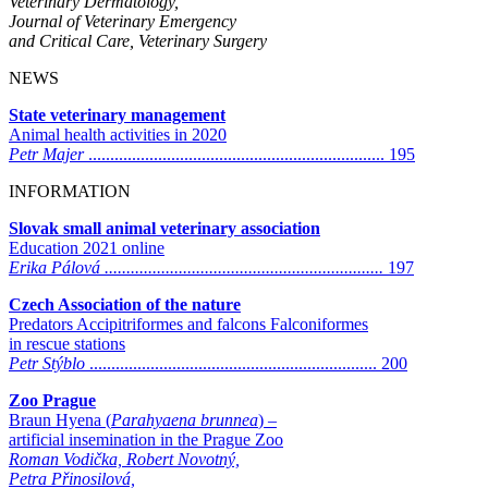
Veterinary Dermatology,
Journal of Veterinary Emergency
and Critical Care, Veterinary Surgery
NEWS
State veterinary management
Animal health activities in 2020
Petr Majer
.................................................................... 195
INFORMATION
Slovak small animal veterinary association
Education 2021 online
Erika Pálová ................................................................
197
Czech Association of the nature
Predators Accipitriformes and falcons Falconiformes
in rescue stations
Petr Stýblo
.................................................................. 200
Zoo Prague
Braun Hyena (
Parahyaena brunnea
) –
artificial insemination in the Prague Zoo
Roman Vodička, Robert Novotný,
Petra Přinosilová,