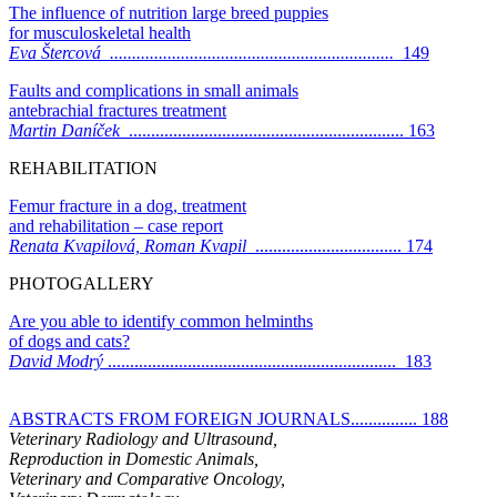
The influence of nutrition large breed puppies
for musculoskeletal health
Eva Štercová ................................................................
149
Faults and complications in small animals
antebrachial fractures treatment
Martin Daníček
.............................................................. 163
REHABILITATION
Femur fracture in a dog, treatment
and rehabilitation – case report
Renata Kvapilová, Roman Kvapil
................................. 174
PHOTOGALLERY
Are you able to identify common helminths
of dogs and cats?
David Modrý
................................................................. 183
ABSTRACTS FROM FOREIGN JOURNALS............... 188
Veterinary Radiology and Ultrasound,
Reproduction in Domestic Animals,
Veterinary and Comparative Oncology,