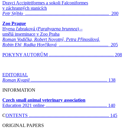
Dravci Accipitriformes a sokoli Falconiformes
v záchranných stanicích
Petr Stýblo .......................................................................
200
Zoo Prague
Hyena čabraková (
Parahyaena brunnea
) –
umělá inseminace v Zoo Praha
Roman Vodička, Robert Novotný, Petra Přinosilová,
Robin Ehl, Radka Horčíková ..........................................
205
POKYNY AUTORŮM ....................................................... 208
EDITORIAL
Roman Kvapil .................................................................
138
INFORMATION
Czech small animal veterinary association
Education 2021 online .................................................... 140
C
ONTENTS .................................................................... 145
ORIGINAL PAPERS