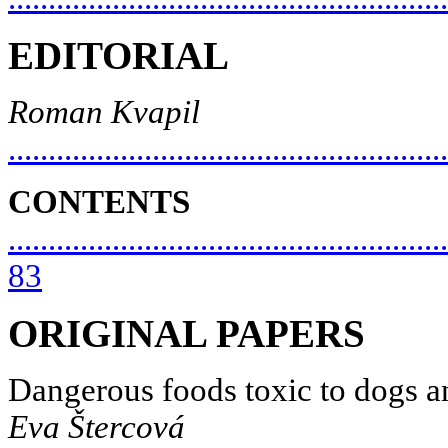
EDITORIAL
Roman Kvapil
.....................................................
CONTENTS
.......................................................
83
ORIGINAL PAPERS
Dangerous foods toxic to dogs a
Eva Štercová