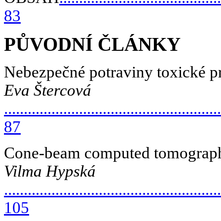
83
PŮVODNÍ ČLÁNKY
Nebezpečné potraviny toxické p
Eva Štercová
.......................................................
87
Cone-beam computed tomography 
Vilma Hypská
.......................................................
105