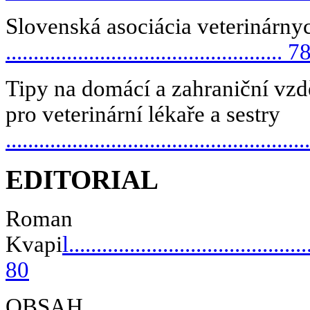
Slovenská asociácia veterinárnyc
.................................................. 7
Tipy na domácí a zahraniční vzd
pro veterinární lékaře a sestry
.....................................................
EDITORIAL
Roman
Kvapi
l...........................................
80
OBSAH
.........................................