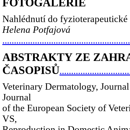
FOTOGALERIE
Nahlédnutí do fyzioterapeutick
Helena Potfajová
.....................................................
ABSTRAKTY ZE ZAHR
ČASOPISŮ
............................
Veterinary Dermatology, Journal 
Journal
of the European Society of Veter
VS,
Reproduction in Domestic Anima