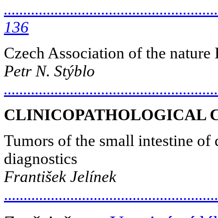
.......................................................
136
Czech
Association
of
the
nature
Petr N. Stýblo
.....................................................
CLINICOPATHOLOGICAL 
Tumors of the small intestine of 
diagnostics
František Jelínek
.....................................................