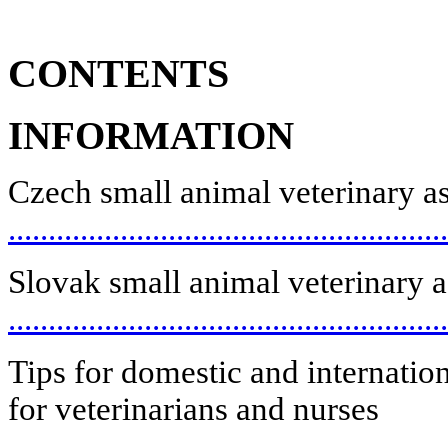
CONTENTS
INFORMATION
Czech small animal veterinary a
.....................................................
Slovak small animal veterinary a
.....................................................
Tips for domestic and internatio
for veterinarians and nurses
.....................................................