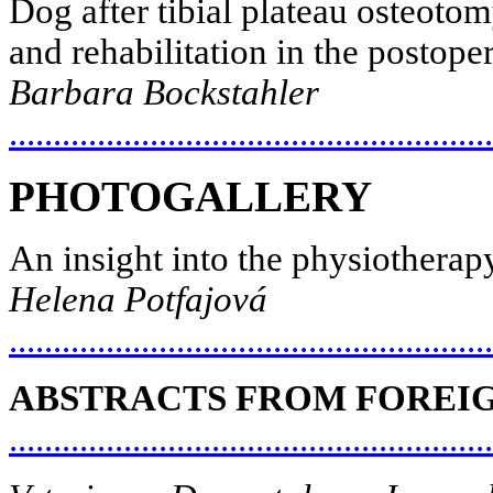
Dog after tibial plateau osteot
and rehabilitation in the postope
Barbara Bockstahler
.....................................................
PHOTOGALLERY
An insight into the physiotherap
Helena
Potfajová
.....................................................
ABSTRACTS FROM FOREI
....................................................