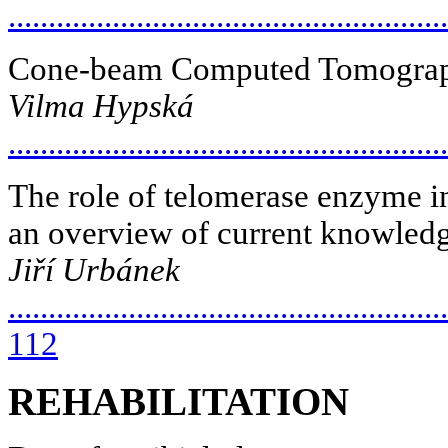
.....................................................
Cone-beam Computed Tomography
Vilma Hypská
.....................................................
The role of telomerase enzyme i
an overview of current knowledg
Jiří Urbánek
.......................................................
112
REHABILITATION