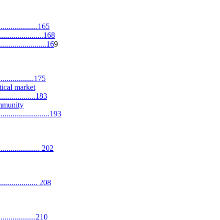
...................165
....................168
....................16
9
...................175
ical market
...................183
immunity
.....................193
.................... 202
.................... 208
....................210