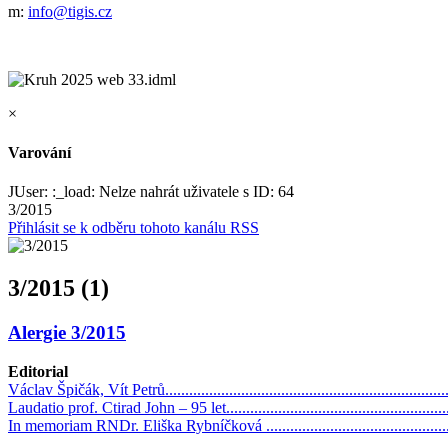
m:
info@tigis.cz
×
Varování
JUser: :_load: Nelze nahrát uživatele s ID: 64
3/2015
Přihlásit se k odběru tohoto kanálu RSS
3/2015 (1)
Alergie 3/2015
Editorial
Václav Špičák, Vít Petrů.......................................................................
Laudatio prof. Ctirad John – 95 let.........................................................
In memoriam RNDr. Eliška Rybníčková .................................................