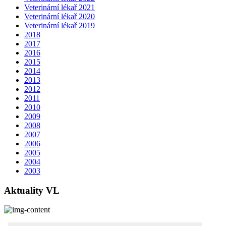
Veterinární lékař 2021
Veterinární lékař 2020
Veterinární lékař 2019
2018
2017
2016
2015
2014
2013
2012
2011
2010
2009
2008
2007
2006
2005
2004
2003
Aktuality VL