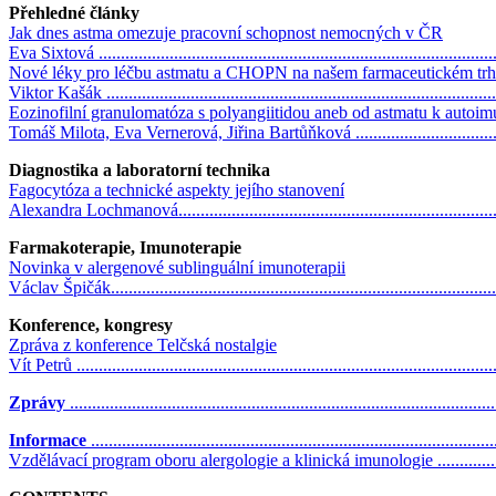
Přehledné články
Jak dnes astma omezuje pracovní schopnost nemocných v ČR
Eva Sixtová ........................................................................................
Nové léky pro léčbu astmatu a CHOPN na našem farmaceutickém tr
Viktor Kašák .......................................................................................
Eozinofilní granulomatóza s polyangiitidou aneb od astmatu k autoim
Tomáš Milota, Eva Vernerová, Jiřina Bartůňková ....................................
Diagnostika a laboratorní technika
Fagocytóza a technické aspekty jejího stanovení
Alexandra Lochmanová........................................................................
Farmakoterapie, Imunoterapie
Novinka v alergenové sublinguální imunoterapii
Václav Špičák......................................................................................
Konference, kongresy
Zpráva z konference Telčská nostalgie
Vít Petrů .............................................................................................
Zprávy
..............................................................................................
Informace
.........................................................................................
Vzdělávací program oboru alergologie a klinická imunologie ...................