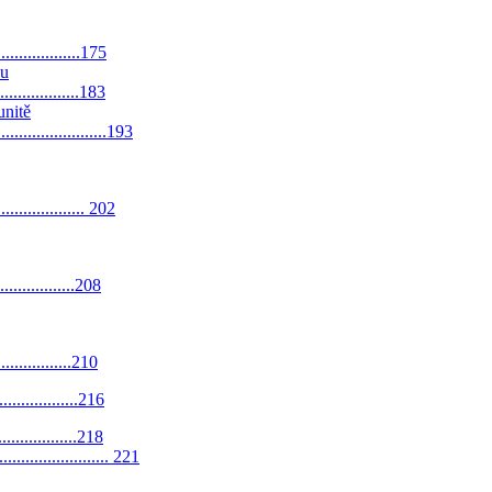
....................175
hu
...................183
unitě
....................193
................... 202
..................208
..................210
....................216
....................218
................... 221