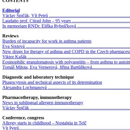
CONTENTS
Editorial
Václav Špičák, Vít Petrů ......................................................................
Laudatio prof. Ctirad John – 95 years ....................................................
In memoriam RNDr. Eliška Rybníčková .................................................
Reviews
Burden of incapacity for work in asthma patients
Eva Sixtová ........................................................................................
New drugs for therapy of asthma and COPD in the Czech pharmaceut
Viktor Kašák .......................................................................................
Eosinophilic granulomatosis with polyangiitis – from asthma to auto
Tomáš Milota, Eva Vernerová, Jiřina Bartůňková.....................................
Diagnostic and laboratory technique
Phagocytosis and technical aspects of its determination
Alexandra Lochmanová .......................................................................
Pharmacotherapy, immunotherapy
News in sublingual allergen immunotherapy
Václav Špičák .....................................................................................
Conference, congress
Allergy starts in childhood – Nostalgia in Telč
Vít Petrů..............................................................................................