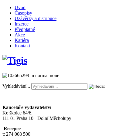
Uvod
Časopisy
Uzávěrky a distribuce
Inzerce
Předplatné
Akce
Kariéra
Kontakt
Vyhledávání...
Kanceláře vydavatelství
Ke školce 64/6,
111 01 Praha 10 - Dolní Měcholupy
Recepce
t: 274 008 500