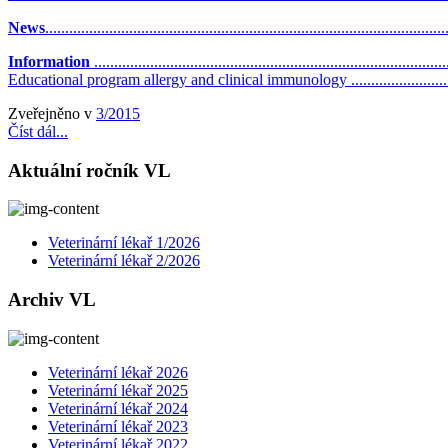
News
..................................................................................................
Information
......................................................................................
Educational program allergy and clinical immunology .............................
Zveřejněno v
3/2015
Číst dál...
Aktuální ročník VL
Veterinární lékař 1/2026
Veterinární lékař 2/2026
Archiv VL
Veterinární lékař 2026
Veterinární lékař 2025
Veterinární lékař 2024
Veterinární lékař 2023
Veterinární lékař 2022