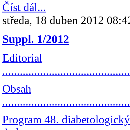
Číst dál...
středa, 18 duben 2012 08:4
Suppl. 1/2012
Editorial
...........................................
Obsah
...........................................
Program 48. diabetologick