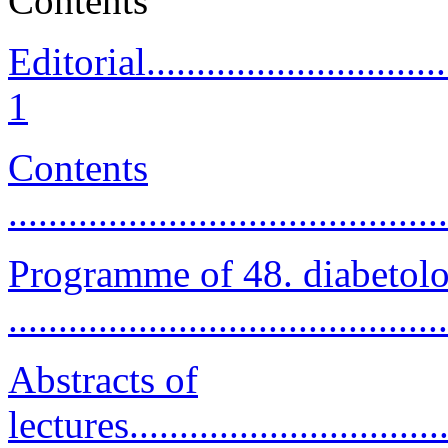
Contents
Editorial................................
1
Contents
...........................................
Programme of 48. diabetolo
...........................................
Abstracts of
lectures................................