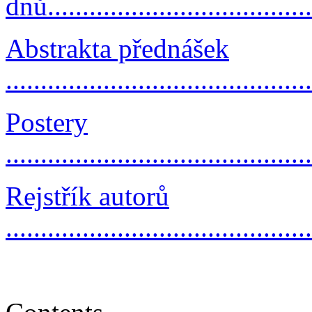
dnů....................................
Abstrakta přednášek
..........................................
Postery
..........................................
Rejstřík autorů
..........................................