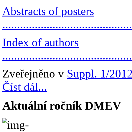
Abstracts of posters
..........................................
Index of authors
..........................................
Zveřejněno v
Suppl. 1/201
Číst dál...
Aktuální ročník DMEV