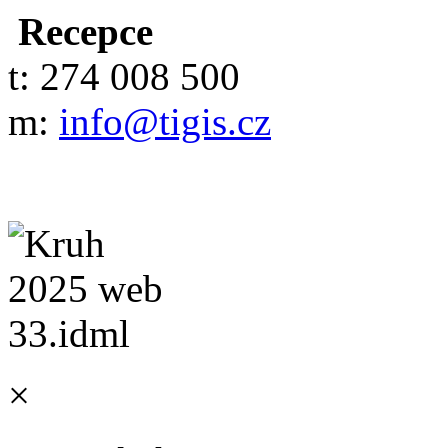
Recepce
t: 274 008 500
m:
info@tigis.cz
×