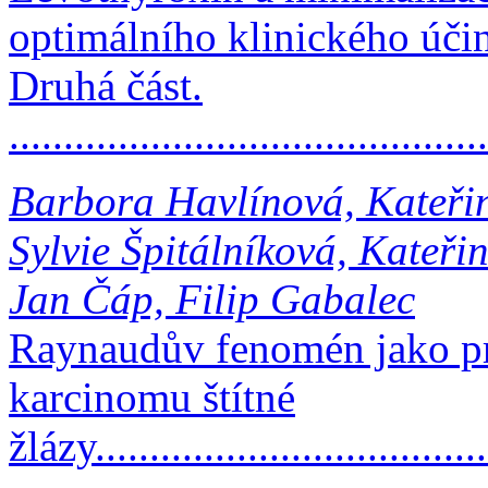
optimálního klinického úči
Druhá část.
..........................................
Barbora Havlínová, Kateři
Sylvie Špitálníková, Kateři
Jan Čáp, Filip Gabalec
Raynaudův fenomén jako pr
karcinomu štítné
žlázy...................................