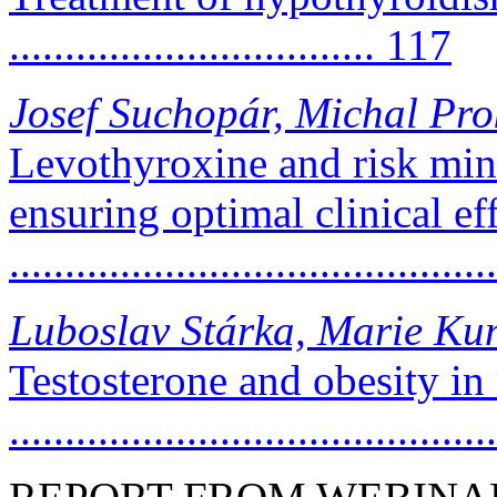
................................. 117
Josef Suchopár, Michal Pro
Levothyroxine and risk min
ensuring optimal clinical eff
.........................................
Luboslav Stárka, Marie Ku
Testosterone and obesity in
..........................................