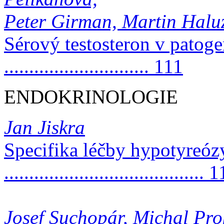
Peter Girman, Martin Halu
Sérový testosteron v patoge
............................. 111
ENDOKRINOLOGIE
Jan Jiskra
Specifika léčby hypotyreózy
........................................ 
Josef Suchopár, Michal Pro