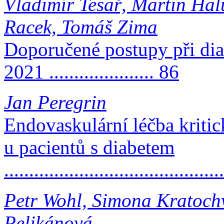
Vladimír Tesař, Martin Halu
Racek, Tomáš Zima
Doporučené postupy při di
2021 ..................... 86
Jan Peregrin
Endovaskulární léčba kriti
u pacientů s diabetem
...........................................
Petr Wohl, Simona Kratochv
Pelikánová,