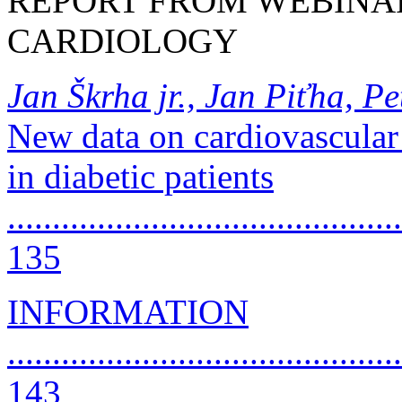
REPORT FROM WEBINAR
CARDIOLOGY
Jan Škrha jr., Jan Piťha, P
New data on cardiovascular 
in diabetic patients
............................................
135
INFORMATION
............................................
143