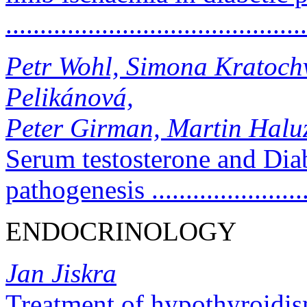
..........................................
Petr Wohl, Simona Kratochv
Pelikánová,
Peter Girman, Martin Halu
Serum testosterone and Diab
pathogenesis .....................
ENDOCRINOLOGY
Jan Jiskra
Treatment of hypothyroidism 