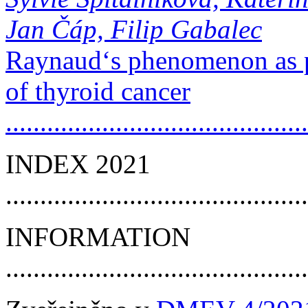
Jan Čáp, Filip Gabalec
Raynaud‘s phenomenon as 
of thyroid cancer
..........................................
INDEX 2021
..........................................
INFORMATION
..........................................