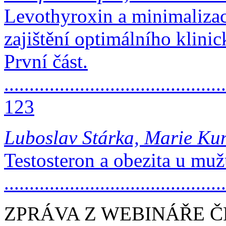
Levothyroxin a minimalizace
zajištění optimálního klini
První část.
............................................
123
Luboslav Stárka, Marie Ku
Testosteron a obezita u mu
..........................................
ZPRÁVA Z WEBINÁŘE 