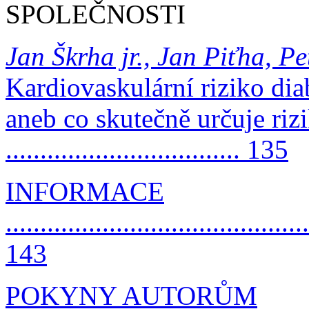
SPOLEČNOSTI
Jan Škrha jr., Jan Piťha, P
Kardiovaskulární riziko dia
aneb co skutečně určuje riz
.................................. 135
INFORMACE
............................................
143
POKYNY AUTORŮM