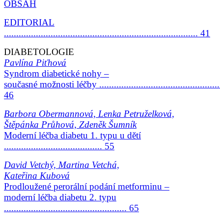
OBSAH
EDITORIAL
............................................................................... 41
DIABETOLOGIE
Pavlína Piťhová
Syndrom diabetické nohy –
současné možnosti léčby ..................................................
46
Barbora Obermannová, Lenka Petruželková,
Štěpánka Průhová, Zdeněk Šumník
Moderní léčba diabetu 1. typu u dětí
........................................ 55
David Vetchý, Martina Vetchá,
Kateřina Kubová
Prodloužené perorální podání metforminu –
moderní léčba diabetu 2. typu
.................................................. 65