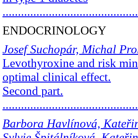
..........................................
ENDOCRINOLOGY
Josef Suchopár, Michal Pro
Levothyroxine and risk min
optimal clinical effect.
Second part.
...........................................
Barbora Havlínová, Kateři
Sylvie Špitálníková, Kateři