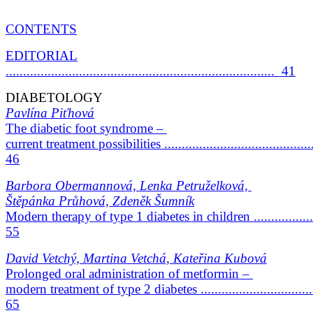
CONTENTS
EDITORIAL
............................................................................. 41
DIABETOLOGY
Pavlína Piťhová
The diabetic foot syndrome –
current treatment possibilities ...........................................
46
Barbora Obermannová, Lenka Petruželková,
Štěpánka Průhová, Zdeněk Šumník
Modern therapy of type
1 diabetes in children ..................
55
David Vetchý, Martina Vetchá, Kateřina Kubová
Prolonged oral administration of metformin –
modern treatment of type 2 diabetes .................................
65