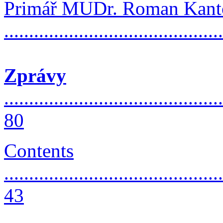
Primář MUDr. Roman Kant
..........................................
Zprávy
............................................
80
Contents
............................................
43