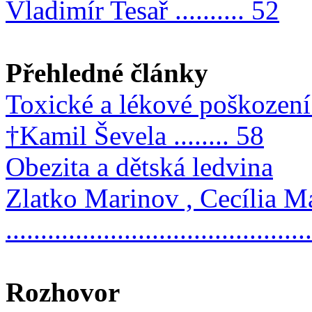
Vladimír Tesař .......... 52
Přehledné články
Toxické a lékové poškození 
†Kamil Ševela ........ 58
Obezita a dětská ledvina
Zlatko Marinov , Cecília M
..........................................
Rozhovor