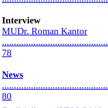
Interview
MUDr. Roman Kantor
............................................
78
News
............................................
80