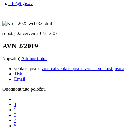
m:
info@tigis.cz
sobota, 22 červen 2019 13:07
AVN 2/2019
Napsal(a)
Administrator
velikost písma
zmenšit velikost písma
zvětšit velikost písma
Tisk
Email
Ohodnotit tuto položku
1
2
3
4
5