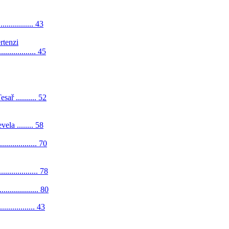
.................. 43
rtenzi
................ 45
ř .......... 52
la ........ 58
................ 70
................. 78
..................... 80
.................. 43