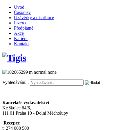
Uvod
Časopisy
Uzávěrky a distribuce
Inzerce
Předplatné
Akce
Kariéra
Kontakt
Vyhledávání...
Kanceláře vydavatelství
Ke školce 64/6,
111 01 Praha 10 - Dolní Měcholupy
Recepce
t: 274 008 500