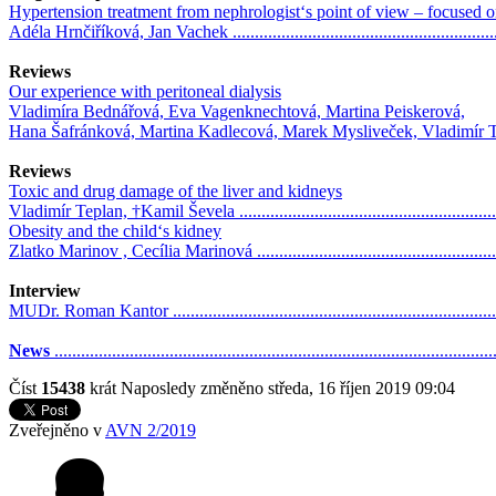
Hypertension treatment from nephrologist‘s point of view – focused o
Adéla Hrnčiříková, Jan Vachek .............................................................
Reviews
Our experience with peritoneal dialysis
Vladimíra Bednářová, Eva Vagenknechtová, Martina Peiskerová,
Hana Šafránková, Martina Kadlecová, Marek Mysliveček, Vladimír Tesař
Reviews
Toxic and drug damage of the liver and kidneys
Vladimír Teplan, †Kamil Ševela ............................................................
Obesity and the child‘s kidney
Zlatko Marinov , Cecília Marinová ........................................................
Interview
MUDr. Roman Kantor ..........................................................................
News
..................................................................................................
Číst
15438
krát
Naposledy změněno středa, 16 říjen 2019 09:04
Zveřejněno v
AVN 2/2019