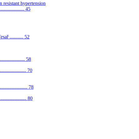
n resistant hypertension
.................. 45
 ........... 52
.................. 58
................... 70
..................... 78
....................... 80