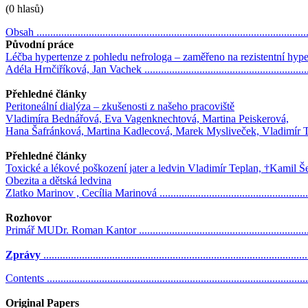
(0 hlasů)
Obsah .................................................................................................
Původní práce
Léčba hypertenze z pohledu nefrologa – zaměřeno na rezistentní hype
Adéla Hrnčiříková, Jan Vachek .............................................................
Přehledné články
Peritoneální dialýza – zkušenosti z našeho pracoviště
Vladimíra Bednářová, Eva Vagenknechtová, Martina Peiskerová,
Hana Šafránková, Martina Kadlecová, Marek Mysliveček, Vladimír Tesa
Přehledné články
Toxické a lékové poškození jater a ledvin Vladimír Teplan, †Kamil Ševe
Obezita a dětská ledvina
Zlatko Marinov , Cecília Marinová ........................................................
Rozhovor
Primář MUDr. Roman Kantor ...............................................................
Zprávy
..............................................................................................
Contents ..............................................................................................
Original Papers