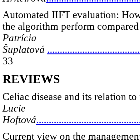
Automated IIFT evaluation: Ho
the algorithm perform compared 
Patrícia
Šuplatová
.....................................
33
REVIEWS
Celiac disease and its relation to
Lucie
Hoftová
.........................................
Current view on the management