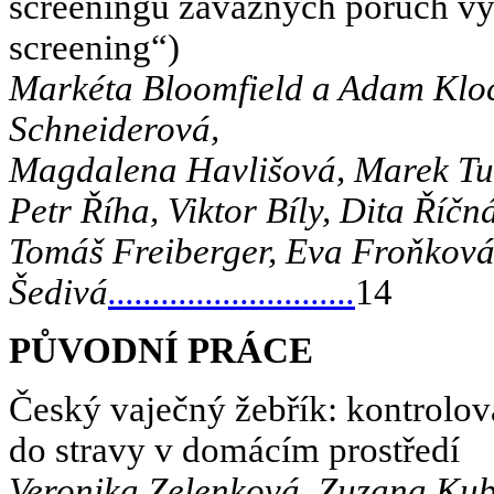
screeningu závažných poruch vý
screening“)
Markéta Bloomfield a Adam Klo
Schneiderová,
Magdalena Havlišová, Marek Tu
Petr Říha, Viktor Bíly, Dita Říč
Tomáš Freiberger, Eva Froňková,
Šedivá
............................
14
PŮVODNÍ PRÁCE
Český vaječný žebřík: kontrolo
do stravy v domácím prostředí
Veronika Zelenková, Zuzana Kub