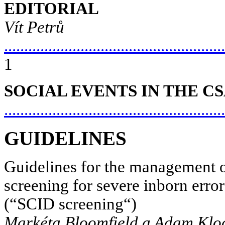
EDITORIAL
Vít Petrů
.......................................................
1
SOCIAL EVENTS IN THE C
.......................................................
GUIDELINES
Guidelines for the management o
screening for severe inborn erro
(“SCID screening“)
Markéta Bloomfield a Adam Klo