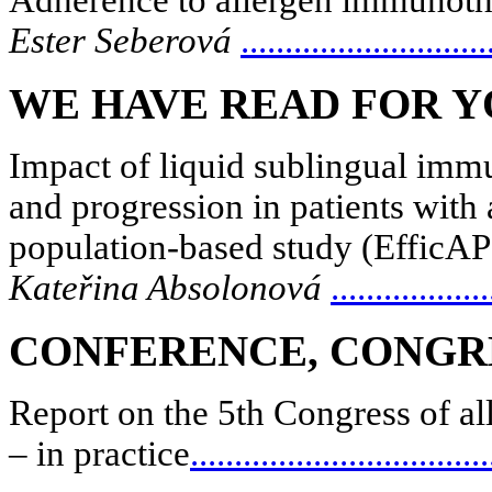
Adherence to allergen immunothe
Ester Seberová
............................
WE HAVE READ FOR 
Impact of liquid sublingual imm
and progression in patients with a
population-based study (EfficAP
Kateřina Absolonová
..................
CONFERENCE, CONGR
Report on the 5
th
Congress of al
– in practice
..................................