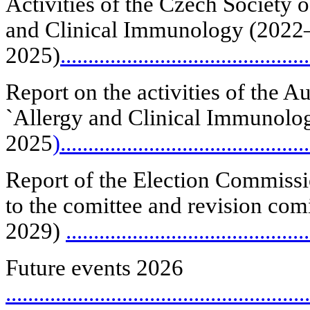
Activities of the Czech Society o
and Clinical Immunology (2022
2025)
.............................................
Report on the activities of the A
`Allergy and Clinical Immunolo
2025
)............................................
Report of the Election Commissio
to the comittee and revision co
2029)
...........................................
Future events 2026
......................................................