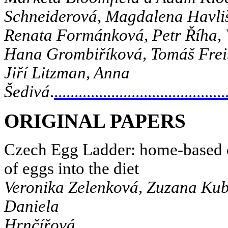
Schneiderová, Magdalena Havli
Renata Formánková,
Petr Říha, 
Hana Grombiříková,
Tomáš Frei
Jiří Litzman, Anna
Šedivá
.
..........................................
ORIGINAL PAPERS
Czech Egg Ladder: home-based c
of eggs into the diet
Veronika Zelenková, Zuzana Kub
Daniela
Hrnčířová
.....................................