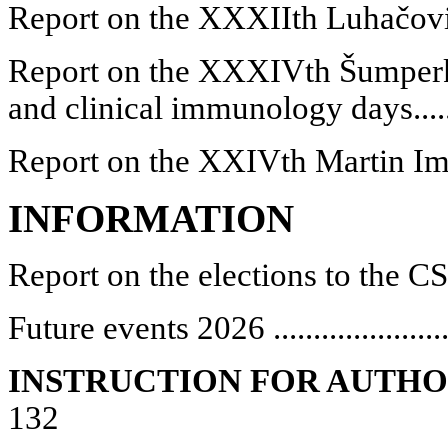
Report on the XXXII
th
Luhačovi
Report on the XXXIV
th
Šumperk
and clinical immunology days
....
Report on the XXIV
th
Martin I
INFORMATION
Report on the elections to the 
Future events 2026
....................
INSTRUCTION FOR AUTH
132