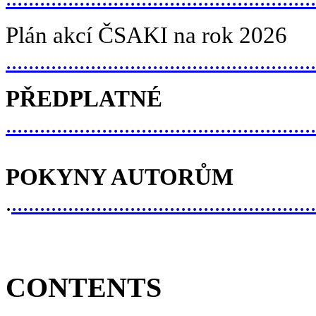
Plán akcí ČSAKI na rok 2026
......................................................
PŘEDPLATNÉ
......................................................
POKYNY AUTORŮM
.
......................................................
CONTENTS