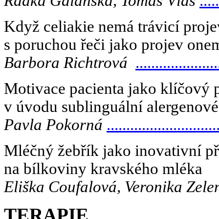
Radka Galanská, Tomáš Vlas
.....
Když celiakie nemá trávicí proje
s poruchou řeči jako projev on
Barbora Richtrová
.....................
Motivace pacienta jako klíčový 
v úvodu sublinguální alergenové
Pavla Pokorná
............................
Mléčný žebřík jako inovativní pří
na bílkoviny kravského mléka
Eliška Coufalová, Veronika Zel
TERAPIE