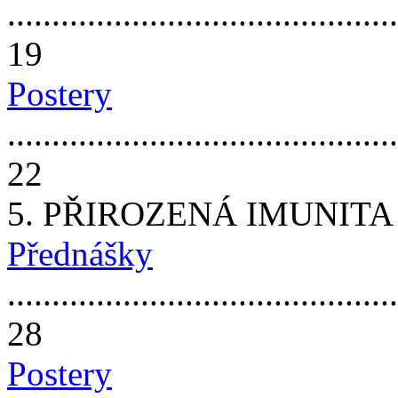
............................................
19
Postery
............................................
22
5. PŘIROZENÁ IMUNITA
Přednášky
............................................
28
Postery