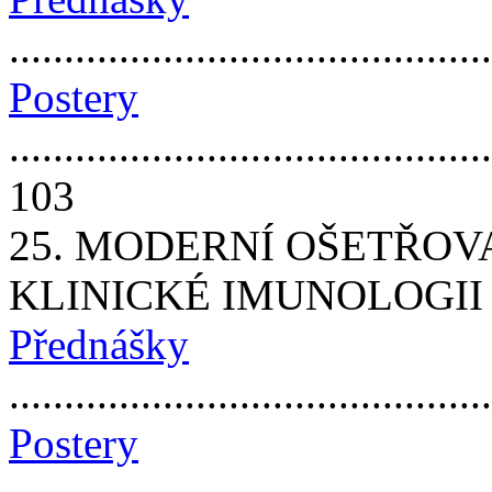
..........................................
Postery
............................................
103
25. MODERNÍ OŠETŘOV
KLINICKÉ IMUNOLOGII
Přednášky
..........................................
Postery