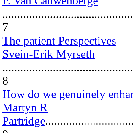
P. Van Cauwenberge
............................................
7
The patient Perspectives
Svein-Erik Myrseth
............................................
8
How do we genuinely enhanc
Martyn R
Partridge
.............................