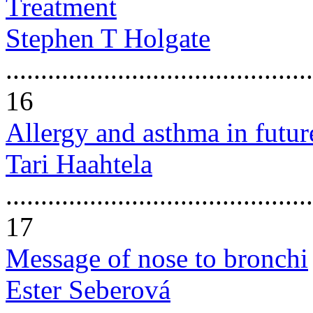
Treatment
Stephen T Holgate
............................................
16
Allergy and asthma in futur
Tari Haahtela
............................................
17
Message of nose to bronchi
Ester Seberová