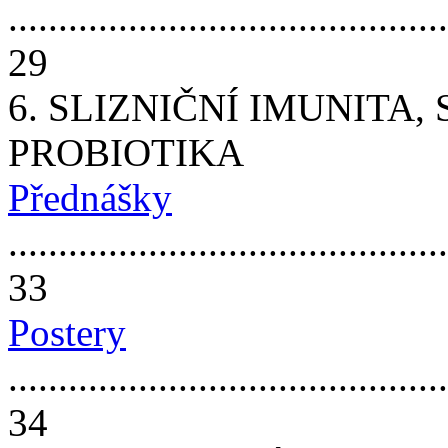
............................................
29
6. SLIZNIČNÍ IMUNITA
PROBIOTIKA
Přednášky
............................................
33
Postery
............................................
34