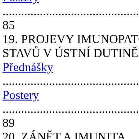
............................................
85
19. PROJEVY IMUNOP
STAVŮ V ÚSTNÍ DUTINĚ
Přednášky
...........................................
Postery
............................................
89
20. ZÁNĚT A IMUNITA