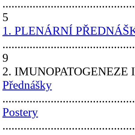
............................................
5
1. PLENÁRNÍ PŘEDNÁŠ
............................................
9
2. IMUNOPATOGENEZE
Přednášky
...........................................
Postery
............................................