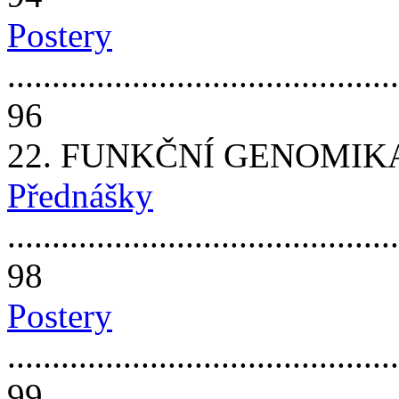
Postery
............................................
96
22. FUNKČNÍ GENOMIKA
Přednášky
............................................
98
Postery
............................................
99