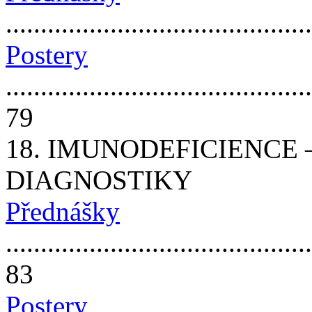
...........................................
Postery
............................................
79
18. IMUNODEFICIENCE
DIAGNOSTIKY
Přednášky
............................................
83
Postery