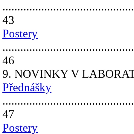
............................................
43
Postery
............................................
46
9. NOVINKY V LABORATOR
Přednášky
............................................
47
Postery