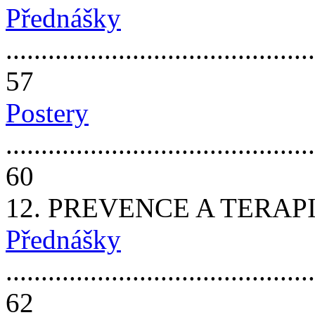
Přednášky
............................................
57
Postery
............................................
60
12. PREVENCE A TERA
Přednášky
............................................
62