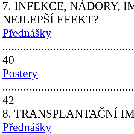
7. INFEKCE, NÁDORY, I
NEJLEPŠÍ EFEKT?
Přednášky
............................................
40
Postery
............................................
42
8. TRANSPLANTAČNÍ I
Přednášky