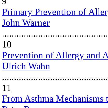
9
Primary Prevention of Alle
John Warner
............................................
10
Prevention of Allergy and 
Ulrich Wahn
............................................
11
From Asthma Mechanisms to