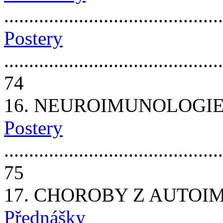
...........................................
Postery
............................................
74
16. NEUROIMUNOLOGI
Postery
............................................
75
17. CHOROBY Z AUTOI
Přednášky