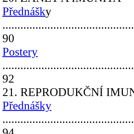
Přednášk
y
............................................
90
Postery
............................................
92
21. REPRODUKČNÍ IMU
Přednášky
............................................
94