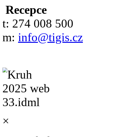
Recepce
t: 274 008 500
m:
info@tigis.cz
×