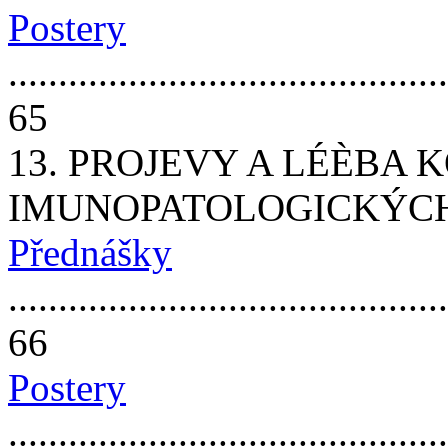
Postery
............................................
65
13. PROJEVY A LÉÈBA 
IMUNOPATOLOGICKÝC
Přednášky
............................................
66
Postery
............................................