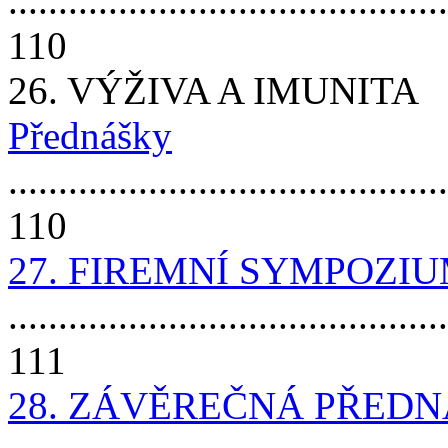
............................................
110
26. VÝŽIVA A IMUNITA
Přednášky
............................................
110
27. FIREMNÍ SYMPOZI
............................................
111
28. ZÁVĚREČNÁ PŘED