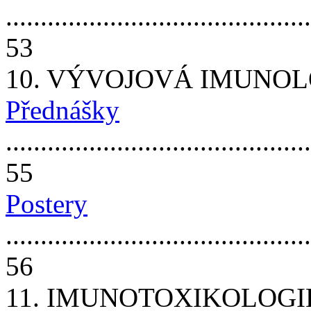
............................................
53
10. VÝVOJOVÁ IMUNOL
Přednášky
............................................
55
Postery
............................................
56
11. IMUNOTOXIKOLOGI