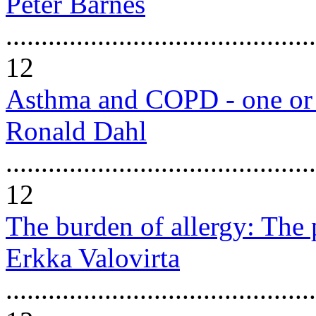
Peter Barnes
............................................
12
Asthma and COPD - one or 
Ronald Dahl
............................................
12
The burden of allergy: The p
Erkka Valovirta
............................................