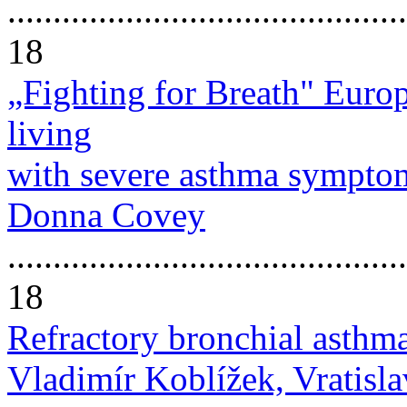
............................................
18
„Fighting for Breath" Europ
living
with severe asthma sympto
Donna Covey
............................................
18
Refractory bronchial asthma
Vladimír Koblížek, Vratisl