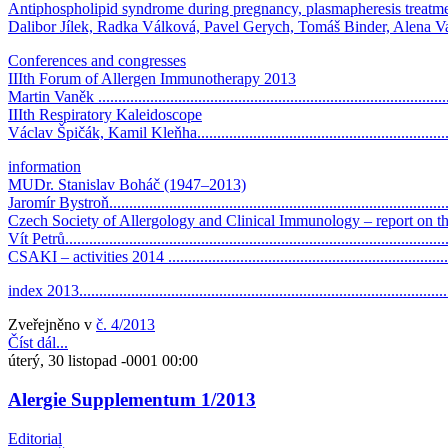
Antiphospholipid syndrome during pregnancy, plasmapheresis treatm
Dalibor Jílek, Radka Válková, Pavel Gerych, Tomáš Binder, Alena Vaško
Conferences and congresses
IIIth Forum of Allergen Immunotherapy 2013
Martin Vaněk ......................................................................................
IIIth Respiratory Kaleidoscope
Václav Špičák, Kamil Kleňha...............................................................
information
MUDr. Stanislav Boháč (1947–2013)
Jaromír Bystroň...................................................................................
Czech Society of Allergology and Clinical Immunology – report on the
Vít Petrů.............................................................................................
CSAKI – activities 2014 ......................................................................
index 2013..........................................................................................
Zveřejněno v
č. 4/2013
Číst dál...
úterý, 30 listopad -0001 00:00
Alergie Supplementum 1/2013
Editorial