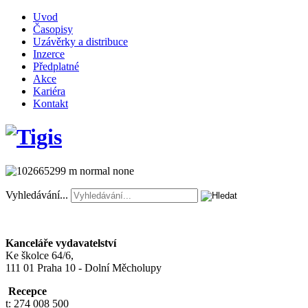
Uvod
Časopisy
Uzávěrky a distribuce
Inzerce
Předplatné
Akce
Kariéra
Kontakt
Vyhledávání...
Kanceláře vydavatelství
Ke školce 64/6,
111 01 Praha 10 - Dolní Měcholupy
Recepce
t: 274 008 500