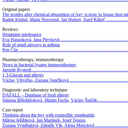
Original papers
The textiles after chemical absorption of Ag+ is toxic to house dust mi
Radek Klubal, Marta Nesvorná, Jan Hubert, Jozef Ráheľ ........................
Reviews
Histamine intolerance
Eva Hanusková, Jana Plevková ............................................................
Role of small airways in asthma
Petr Čáp .............................................................................................
Pharmacotherapy, immunotherapy
News in bacterial lysates immunotherapy
Jaromír Bystroň...................................................................................
1,3-Glucan and allergy
Václav Větvička, Zuzana Vančíková .....................................................
Diagnostic and laboratory technique
DAFALL – Database of food allergy
Simona Bělohlávková, Martin Fuchs, Václav Špičák...............................
Case report
Thinking about the boy with eosinofilic esophagitis
Milena Jeřábková, Jan Martínek, Josef Tenora,
Zuzana Vymětalová, Zdeněk Vlk, Alena Menclová .................................