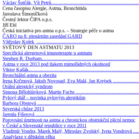
Václav Špičák, Vít Petrů........................................................................
Cena časopisu Alergie, Astma, Bronchitida
Jaroslava Šimoníčková
Čestný lektor ČIPA o.p.s.
Jiří Ehl
Česká iniciativa pro astma o.p.s. – Strategie péče o astma
ČARO na 8. plenárním zasedání GARD
Vítězslav Kolek ...................................................................................
SVĚTOVÝ DEN ASTMATU 2013
Specifická alergenová imunoterapie u astmatu
Stephen R. Durham...............................................................................
Astma v roce 2013 pod tlakem mimořádných okolností
Viktor Kašák........................................................................................
Bronchiální astma a obezita
Irena Krčmová, Jakub Novosad, Eva Malá, Jan Krejsek ..........................
Orální alergický syndrom
Simona Bělohlávková, Martin Fuchs ......................................................
Pylový diář – novinka pylovým alergikům
Barbora Obstová ..................................................................................
Severská chůze 2013
Jarmila Fišerová ...................................................................................
Porovnání úmrtnosti na astma a chronickou obstrukční plicní nemoc
v České a Slovenské republice v roce 2011
Vladimír Vondra, Marek Malý, Miroslav Zvolský, Iveta Vondrová .............
Anafylaxe v dětském věku