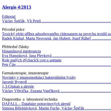
Alergie 4/2013
Editorial
Václav Špičák, Vít Petrů ......................................................................
Původní práce
Toxický efekt stříbra adsorbovaného chitosanem na povrchu textilií n
Radek Klubal, Marta Nesvorná, Jan Hubert, Jozef Ráheľ ........................
Přehledné články
Histamínová intolerancia
Eva Hanusková, Jana Plevková ............................................................
Role malých dýchacích cest u astmatu
Petr Čáp .............................................................................................
Farmakoterapie, imunoterapie
Novinky v imunomodulaci bakteriálními lyzáty
Jaromír Bystroň ...................................................................................
1,3-Glukan a alergie
Václav Větvička, Zuzana Vančíková .....................................................
Diagnostika a laboratorní technika
DAFALL – Databáze potravinových alergií
Simona Bělohlávková, Martin Fuchs, Václav Špičák ...............................