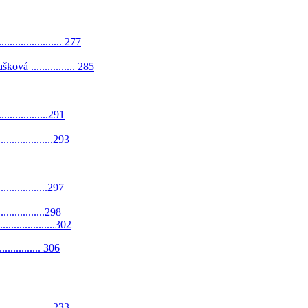
.................. 277
á ................ 285
...................291
..................293
..................297
..................298
...................302
................ 306
...................233