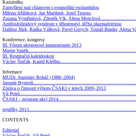
Kazuistika
Zamyšlení nad chlapcem s eosinofilní esofagitidou
Milena Jeřábková, Jan Martínek, Josef Tenora,
Zuzana Vymětalová, Zdeněk Vlk, Alena Menclová .................................
Antifosfolipidový syndrom v těhotenství, léčba plazmaferézou
Dalibor Jílek, Radka Válková, Pavel Gerych, Tomáš Binder, Alena Vaškov
Konference, kongresy
III. Fórum alergenové imunoterapie 2013
Martin Vaněk.......................................................................................
III. Respirační kaleidoskop
Václav Špičák, Kamil Kleňha................................................................
Informace
MUDr. Stanislav Boháč (1988–2004)
Jaromír Bystroň....................................................................................
Zpráva o činnosti výboru ČSAKI v letech 2009–2013
Vít Petrů..............................................................................................
ČSAKI – program akcí 2014.................................................................
rejstříky 2013.......................................................................................
CONTENTS
Editorial
Václav Špičák, Vít Petrů.......................................................................