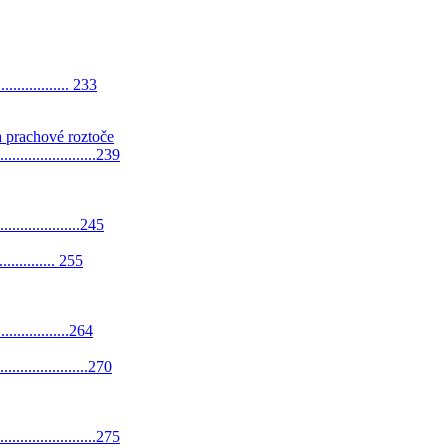
................. 233
a prachové roztoče
...................239
...................245
................ 255
..................264
....................270
...................275