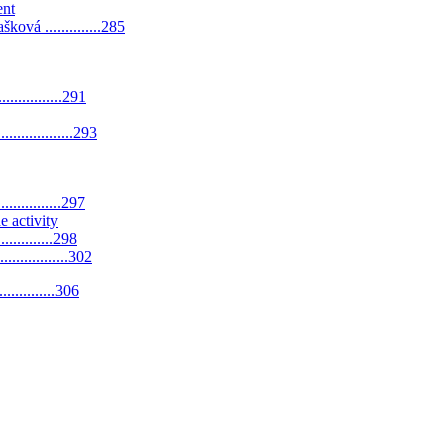
ent
vá ..............285
.................291
..................293
.................297
 activity
................298
.................302
................306