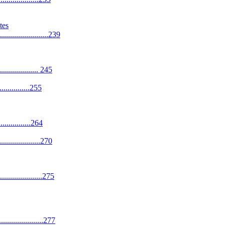
tes
...................239
.................. 245
.................255
.................264
..................270
.................275
.................277