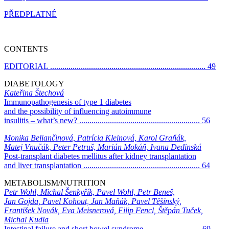
PŘEDPLATNÉ
CONTENTS
EDITORIAL ............................................................................ 49
DIABETOLOGY
Kateřina Štechová
Immunopathogenesis of type 1 diabetes
and the possibility of influencing autoimmune
insulitis – what’s new? ........................................................... 56
Monika Beliančinová, Patrícia Kleinová, Karol Graňák,
Matej Vnučák, Peter Petruš, Marián Mokáň, Ivana Dedinská
Post-transplant diabetes mellitus after kidney transplantation
and liver transplantation ......................................................... 64
METABOLISM/NUTRITION
Petr Wohl, Michal Šenkyřík, Pavel Wohl, Petr Beneš,
Jan Gojda, Pavel Kohout, Jan Maňák, Pavel Těšínský,
František Novák, Eva Meisnerová, Filip Fencl, Štěpán Tuček,
Michal Kudla
Intestinal failure and short bowel syndrome ........................... 69