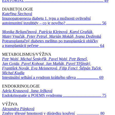
EDITORIAL ............................................................................ 49
DIABETOLOGIE
Kateřina Štechová
Imunopatogeneza diabetu 1. typu a možnosti ovlivnění
autoimunitní inzulitidy – co je nového? .................................. 56
Monika Beliančinová, Patrícia Kleinová, Karol Graňák,
Matej Vnučák, Peter Petruš, Marián Mokáň, Ivana Dedinská
Potransplantačný diabetes mellitus po transplantácii obličky
a transplantácii pečene .......................................................... 64
METABOLISMUS/VÝŽIVA
Petr Wohl, Michal Šenkyřík, Pavel Wohl, Petr Beneš,
Jan Gojda, Pavel Kohout, Jan Maňák, Pavel Těšínský,
František Novák, Eva Meisnerová, Filip Fencl, Štěpán Tuček,
Michal Kudla
Intestinální selhání a syndrom krátkého střeva ..................... 69
ENDOKRINOLOGIE
Adela Krausová, Jana Ježková
Endokrinopatie u POEMS syndromu ..................................... 75
VÝŽIVA
Alexandra Pánková
Změny tělesné hmotnosti v důsledku kouření ...................... 80