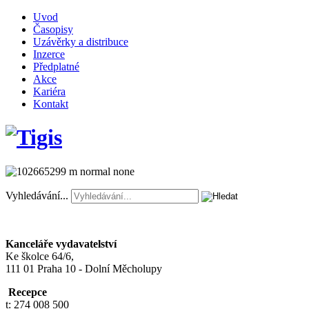
Uvod
Časopisy
Uzávěrky a distribuce
Inzerce
Předplatné
Akce
Kariéra
Kontakt
Vyhledávání...
Kanceláře vydavatelství
Ke školce 64/6,
111 01 Praha 10 - Dolní Měcholupy
Recepce
t: 274 008 500