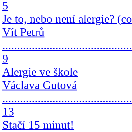
5
Je to, nebo není alergie? (c
Vít Petrů
............................................
9
Alergie ve škole
Václava Gutová
............................................
13
Stačí 15 minut!