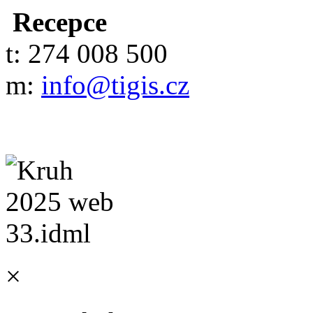
Recepce
t: 274 008 500
m:
info@tigis.cz
×