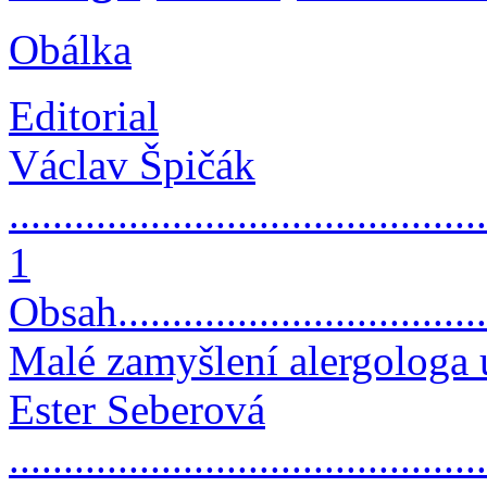
Obálka
Editorial
Václav Špičák
............................................
1
Obsah.....................................
Malé zamyšlení alergologa 
Ester Seberová
............................................