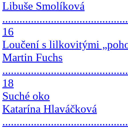
Libuše Smolíková
............................................
16
Loučení s lilkovitými „poho
Martin Fuchs
............................................
18
Suché oko
Katarína Hlaváčková
............................................