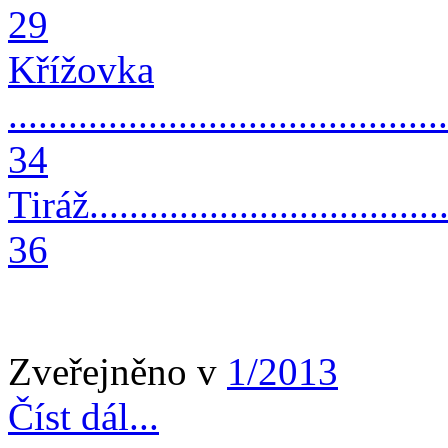
29
Křížovka
............................................
34
Tiráž......................................
36
Zveřejněno v
1/2013
Číst dál...