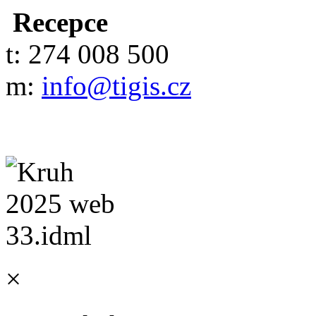
Recepce
t: 274 008 500
m:
info@tigis.cz
×