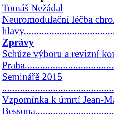
Tomáš Nežádal
Neuromodulační léčba chron
hlavy...................................
Zprávy
Schůze výboru a revizní ko
Praha..................................
Seminářě 2015
...........................................
Vzpomínka k úmrtí Jean-M
Bessona................................