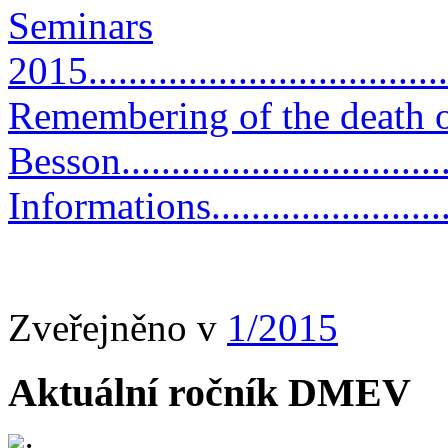
Seminars
2015.....................................
Remembering of the death 
Besson.................................
Informations............................
Zveřejněno v
1/2015
Aktuální ročník DMEV