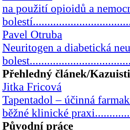
na použití opioidů a nemoc
bolestí.................................
Pavel Otruba
Neuritogen a diabetická ne
bolest..................................
Přehledný článek/Kazuist
Jitka Fricová
Tapentadol – účinná farmako
běžné klinické praxi.............
Původní práce