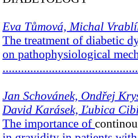
Eva Tůmová, Michal Vrablí
The treatment of diabetic d
on pathophysiological mec
...........................................
Jan Schovánek, Ondřej Kry
David Karásek, Ľubica Cib
The importance of
continou
in gravidity in patients with