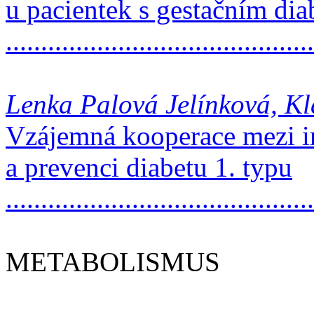
u pacientek s gestačním di
..........................................
Lenka Palová Jelínková, K
Vzájemná kooperace mezi i
a prevenci diabetu 1. typu
...........................................
METABOLISMUS