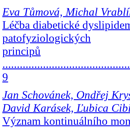
Eva Tůmová, Michal Vrablí
Léčba diabetické dyslipide
patofyziologických
principů
............................................
9
Jan Schovánek, Ondřej Kry
David Karásek, Ľubica Cib
Význam kontinuálního moni