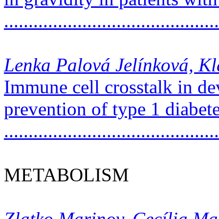
..........................................
Lenka Palová Jelínková, K
Immune cell crosstalk in d
prevention of type 1 diabet
...........................................
METABOLISM
Zlatko Marinov, Cecília Ma