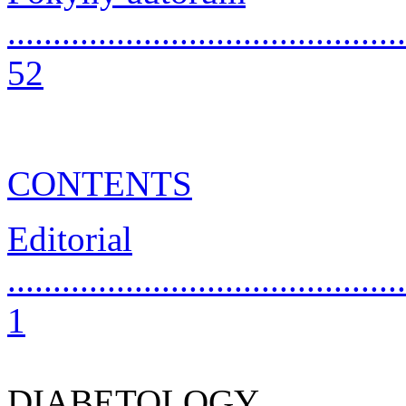
............................................
52
CONTENTS
Editorial
............................................
1
DIABETOLOGY