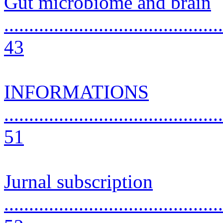
Gut microbiome and brain
............................................
43
INFORMATIONS
............................................
51
Jurnal subscription
............................................