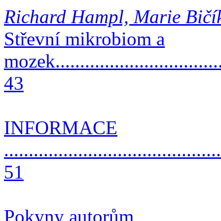
Richard Hampl, Marie Bičí
Střevní mikrobiom a
mozek....................................
43
INFORMACE
............................................
51
Pokyny autorům