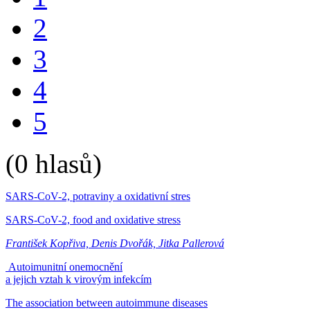
2
3
4
5
(0 hlasů)
SARS-CoV-2, potraviny a oxidativní stres
SARS-CoV-2, food and oxidative stress
František Kopřiva, Denis Dvořák, Jitka Pallerová
Autoimunitní onemocnění
a jejich vztah k virovým infekcím
The association between autoimmune diseases