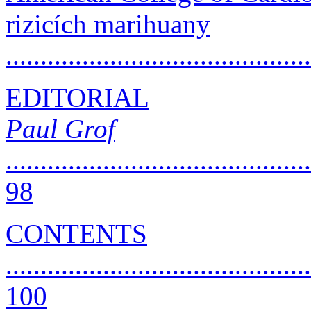
rizicích marihuany
..........................................
EDITORIAL
Paul Grof
............................................
98
CONTENTS
............................................
100