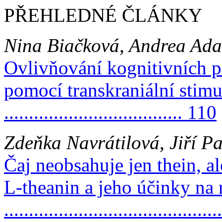
PŘEHLEDNÉ ČLÁNKY
Nina Biačková, Andrea Ad
Ovlivňování kognitivních p
pomocí transkraniální stim
.................................... 110
Zdeňka Navrátilová, Jiří P
Čaj neobsahuje jen thein, al
L-theanin a jeho účinky na
.........................................