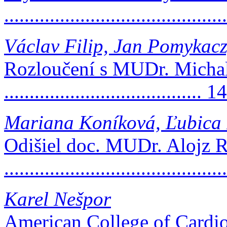
..........................................
Václav Filip, Jan Pomykacz
Rozloučení s MUDr. Micha
....................................... 1
Mariana Koníková, Ľubica
Odišiel doc. MUDr. Alojz 
.........................................
Karel Nešpor
American College of Cardio