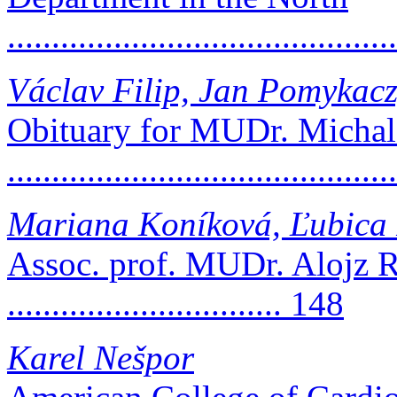
..........................................
Václav Filip, Jan Pomykacz
Obituary for MUDr. Michal
.........................................
Mariana Koníková, Ľubica
Assoc. prof. MUDr. Alojz 
............................... 148
Karel Nešpor