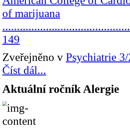
American College of Cardio
of marijuana
............................................
149
Zveřejněno v
Psychiatrie 3
Číst dál...
Aktuální ročník Alergie