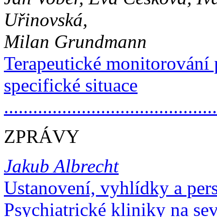
Uřinovská,
Milan Grundmann
Terapeutické monitorování
specifické situace
..........................................
ZPRÁVY
Jakub Albrecht
Ustanovení, vyhlídky a per
Psychiatrické kliniky na se