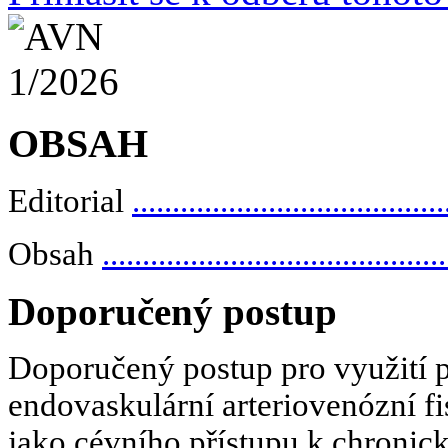
OBSAH
Editorial
.......................................
Obsah
...........................................
Doporučený postup
Doporučený postup pro využití 
endovaskulární arteriovenózní f
jako cévního přístupu k chronic