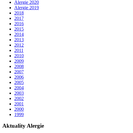
Alergie 2020
Alergie 2019
2018
2017
2016
2015
2014
2013
2012
2011
2010
2009
2008
2007
2006
2005
2004
2003
2002
2001
2000
1999
Aktuality Alergie