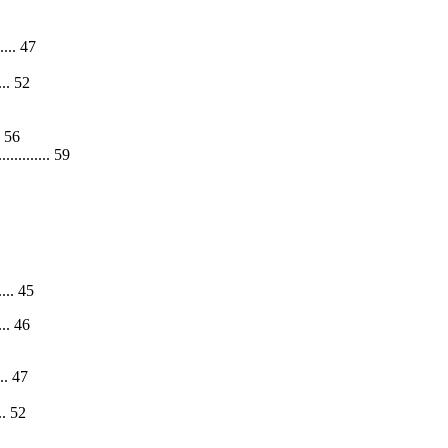
...... 47
..... 52
.. 56
.............. 59
...... 45
..... 46
.... 47
.... 52