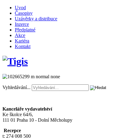
Uvod
Časopisy
Uzávěrky a distribuce
Inzerce
Předplatné
Akce
Kariéra
Kontakt
Vyhledávání...
Kanceláře vydavatelství
Ke školce 64/6,
111 01 Praha 10 - Dolní Měcholupy
Recepce
t: 274 008 500