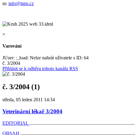
m:
info@tigis.cz
×
Varování
JUser: :_load: Nelze nahrát uživatele s ID: 64
č. 3/2004
Přihlásit se k odběru tohoto kanálu RSS
č. 3/2004 (1)
středa, 05 leden 2011 14:34
Veterinární lékař 3/2004
EDITORIAL
.....................................................................................
OBSAH
.............................................................................................