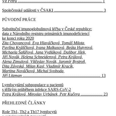
Vít Petrů
................................................................................. 1
Společenské události v ČSAKI ............................................... 3
PŮVODNÍ PRÁCE
Substituční imunoglobulinová léčba v České republice:
data z Národního registru primárních imunodeficiencí
ke konci roku 2020
Zita Chovancová, Eva Hlaváčková, Tomáš Milota,
Pavlína Králíčková, Ivana Malkusová, Beáta Hutyrová,
Michaela Šafářová, Jana Vydláková, Dalibor Jílek,
Jiří Novák, Helena Schneiderová, Petra Králová,
Alena Zimulová, Vítězslav Novák, Jaromír Bystroň,
Dita Záveská, Milan Kasl, Vladimír Kracík,
Martina Nováčková, Michal Svoboda,
Jiří Litzman ...........................................................................
13
Lymfocytární subpopulace u pacientů
s těžkým průběhem infekce SARS-CoV-2
Petra Králová, Miroslav Urbánek, Petr Kučera .....................
23
PŘEHLEDNÉ ČLÁNKY
Role Th1, Th2 a Th17 lymfocytů