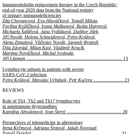
Immunoglobulin replacement therapy in the Czech Republic:
end-of-year 2020 data from the National registry
of primary immunodeficiencies
Zita Chovancová, Eva Hlaváčková, Tomáš Milota,
Pavlína Králíčková, Ivana Malkusová, Beáta Hutyrová,
Michaela Šafářová, Jana Vydláková, Dalibor Jílek,
Jiří Novák, Helena Schneiderová, Petra Králová,
Alena Zimulová, Vítězslav Novák, Jaromír Bystroň,
Dita Záveská, Milan Kasl, Vladimír Kracík,
Martina Nováčková, Michal Svoboda,
Jiří Litzman
................................................................................ 13
Lymphocyte subsets in patients with severe
SARS-CoV-2 infection
Petra Králová, Miroslav Urbánek, Petr Kučera
......................... 23
REVIEWS
Role of Th1, Th2 and Th17 lymphocytes
in autoimmune thyreopathies
Karolína Absolonová, Ivan Šterzl
.............................................. 28
Perspectives of telemedicine in allergology
Irena Krčmová, Adriana Šrotová, Jakub Novosad,
Tomáš Doležal
.......................................................................... 31