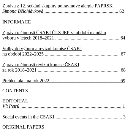
Zpráva z 12. setkání skupiny potravinové alergie PAPRSK
Simona Bělohlávková
.............................................................. 62
INFORMACE
Zpráva o činnosti ČSAKI ČLS JEP za období mandátu
výboru v letech 2018–2021 ...................................................... 64
Volby do výboru a revizní komise ČSAKI
na období 2022–2025 ............................................................... 67
Zpráva o činnosti revizní komise ČSAKI
za rok 2018–2021 ..................................................................... 68
Přehled akcí na rok 2022 .......................................................... 69
CONTENTS
EDITORIAL
Vít Petrů
..................................................................................... 1
Social events in the CSAKI ........................................................ 3
ORIGINAL PAPERS