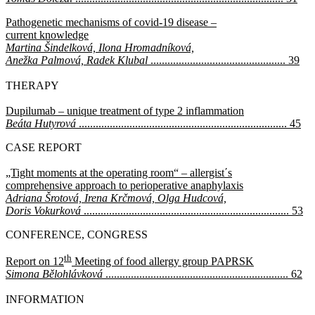
Pathogenetic mechanisms of covid-19 disease –
current knowledge
Martina Šindelková, Ilona Hromadníková,
Anežka Palmová, Radek Klubal
................................................ 39
THERAPY
Dupilumab – unique treatment of type 2 inflammation
Beáta Hutyrová
.......................................................................... 45
CASE REPORT
„Tight moments at the operating room“ – allergist΄s
comprehensive approach to perioperative anaphylaxis
Adriana Šrotová, Irena Krčmová, Olga Hudcová,
Doris Vokurková
......................................................................... 53
CONFERENCE, CONGRESS
th
Report on 12
Meeting of food allergy group PAPRSK
Simona Bělohlávková
................................................................. 62
INFORMATION