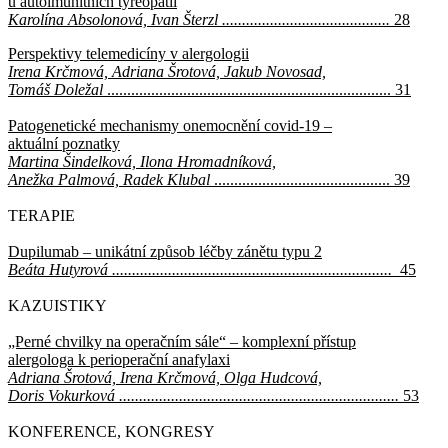
u autoimunitních tyreopatií
Karolína Absolonová, Ivan Šterzl ..........................................
28
Perspektivy telemedicíny v alergologii
Irena Krčmová, Adriana Šrotová, Jakub Novosad,
Tomáš Doležal
....................................................................... 31
Patogenetické mechanismy onemocnění covid-19 –
aktuální poznatky
Martina Šindelková, Ilona Hromadníková,
Anežka Palmová, Radek Klubal
............................................ 39
TERAPIE
Dupilumab – unikátní způsob léčby zánětu typu 2
Beáta Hutyrová ......................................................................
45
KAZUISTIKY
„Perné chvilky na operačním sále“ – komplexní přístup
alergologa k perioperační anafylaxi
Adriana Šrotová, Irena Krčmová, Olga Hudcová,
Doris Vokurková ......................................................................
53
KONFERENCE, KONGRESY