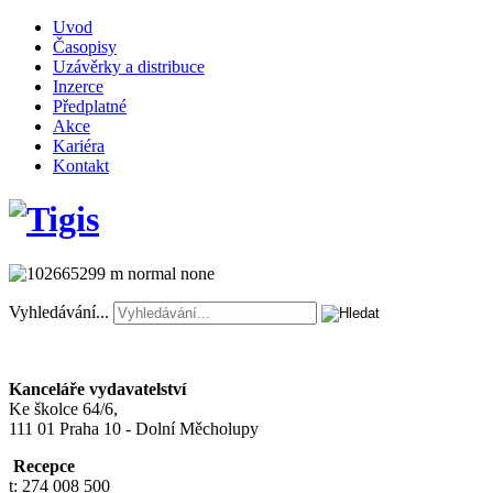
Uvod
Časopisy
Uzávěrky a distribuce
Inzerce
Předplatné
Akce
Kariéra
Kontakt
Vyhledávání...
Kanceláře vydavatelství
Ke školce 64/6,
111 01 Praha 10 - Dolní Měcholupy
Recepce
t: 274 008 500