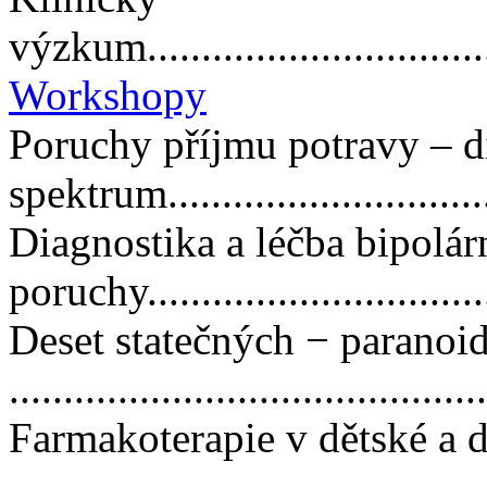
výzkum..................................
Workshopy
Poruchy příjmu potravy – di
spektrum............................
Diagnostika a léčba bipolár
poruchy.................................
Deset statečných − paranoi
..........................................
Farmakoterapie v dětské a d
..........................................