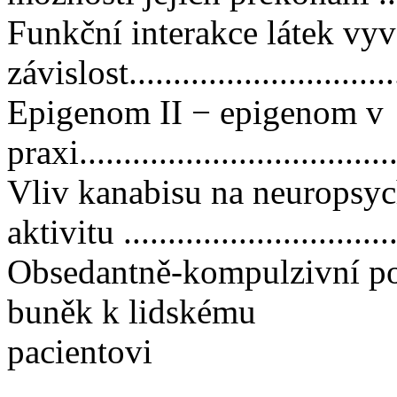
Funkční interakce látek vyv
závislost...............................
Epigenom II − epigenom v
praxi....................................
Vliv kanabisu na neuropsy
aktivitu .............................
Obsedantně-kompulzivní p
buněk k lidskému
pacientovi
...........................................