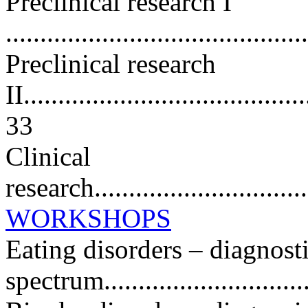
Preclinical research I
...........................................
Preclinical research
II.........................................
33
Clinical
research.................................
WORKSHOPS
Eating disorders – diagnost
spectrum..............................