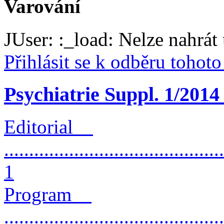
Varování
JUser: :_load: Nelze nahrát 
Přihlásit se k odběru tohot
Psychiatrie Suppl. 1/2014
Editorial
............................................
1
Program
............................................