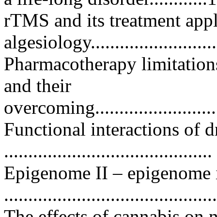
rTMS and its treatment appl
algesiology.........................
Pharmacotherapy limitations
and their
overcoming.............................
Functional interactions of
..........................................
Epigenome II – epigenome i
..........................................
The effects of cannabis on 