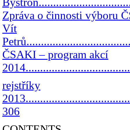
Bystroň.................................
Zpráva o činnosti výboru 
Vít
Petrů....................................
ČSAKI – program akcí
2014....................................
rejstříky
2013......................................
306
CONTENTS