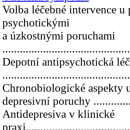
Volba léčebné intervence u 
psychotickými
a úzkostnými poruchami
...........................................
Depotní antipsychotická lé
..........................................
Chronobiologické aspekty u
depresivní poruchy ............
Antidepresiva v klinické
praxi....................................