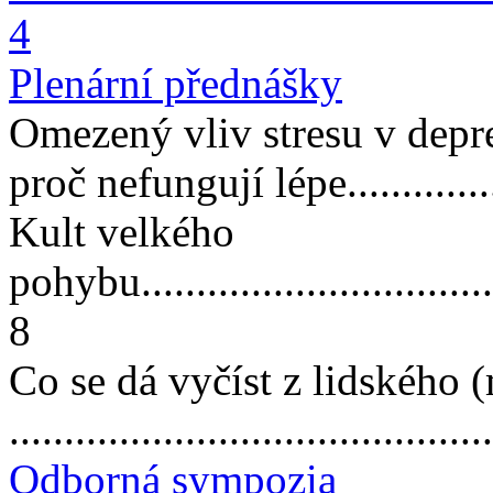
4
Plenární přednášky
Omezený vliv stresu v depre
proč nefungují lépe.............
Kult velkého
pohybu...................................
8
Co se dá vyčíst z lidskéh
...........................................
Odborná sympozia