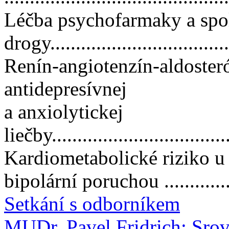
Léčba psychofarmaky a spo
drogy..................................
Renín-angiotenzín-aldoster
antidepresívnej
a anxiolytickej
liečby...................................
Kardiometabolické riziko u 
bipolární poruchou ..............
Setkání s odborníkem
MUDr. Pavel Fridrich: Sro