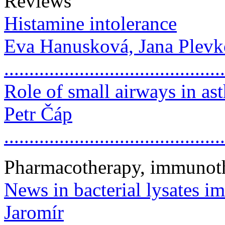
Reviews
Histamine intolerance
Eva Hanusková, Jana Plev
..........................................
Role of small airways in as
Petr Čáp
..........................................
Pharmacotherapy, immunot
News in bacterial lysates 
Jaromír