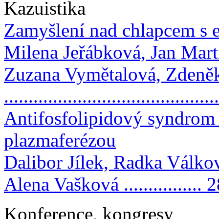
Kazuistika
Zamyšlení nad chlapcem s e
Milena Jeřábková, Jan Martí
Zuzana Vymětalová, Zdeně
.........................................
Antifosfolipidový syndrom v
plazmaferézou
Dalibor Jílek, Radka Válko
Alena Vašková ................ 
Konference, kongresy