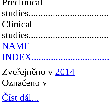
Preclinical
studies..................................
Clinical
studies..................................
NAME
INDEX...................................
Zveřejněno v
2014
Označeno v
Číst dál...