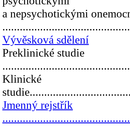
psychotickými
a nepsychotickými onemoc
..........................................
Vývěsková sdělení
Preklinické studie
...........................................
Klinické
studie...................................
Jmenný rejstřík
...........................................