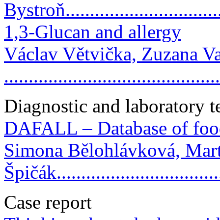
Bystroň.................................
1,3-Glucan and allergy
Václav Větvička, Zuzana V
..........................................
Diagnostic and laboratory 
DAFALL – Database of food
Simona Bělohlávková, Mart
Špičák................................
Case report