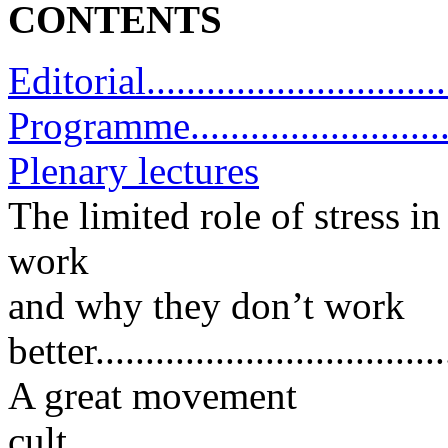
CONTENTS
Editorial.................................
Programme...............................
Plenary lectures
The limited role of stress i
work
and why they don’t work
better....................................
A great movement
cult.......................................