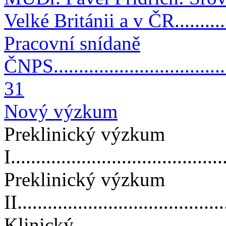
Velké Británii a v ČR.........
Pracovní snídaně
ČNPS.....................................
31
Nový výzkum
Preklinický výzkum
I.........................................
Preklinický výzkum
II........................................
Klinický