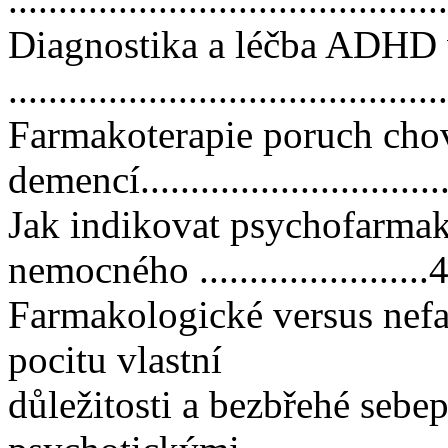
Diagnostika a léčba ADHD 
..........................................
Farmakoterapie poruch cho
demencí................................
Jak indikovat psychofarmak
nemocného .......................
Farmakologické versus nef
pocitu vlastní
důležitosti a bezbřehé sebe