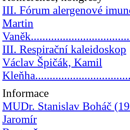
III. Fórum alergenové imun
Martin
Vaněk....................................
III. Respirační kaleidoskop
Václav Špičák, Kamil
Kleňha..................................
Informace
MUDr. Stanislav Boháč (1
Jaromír