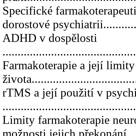
Specifické farmakoterapeut
dorostové psychiatrii............
ADHD v dospělosti
...........................................
Farmakoterapie a její limi
života.................................
rTMS a její použití v psychi
..........................................
Limity farmakoterapie neu
možnosti jejich překonání ..