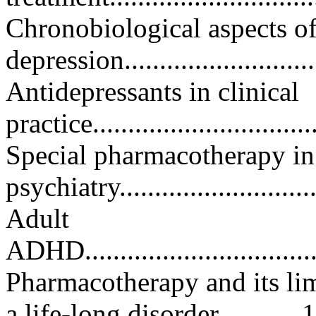
Chronobiological aspects of
depression...........................
Antidepressants in clinical
practice................................
Special pharmacotherapy in
psychiatry...........................
Adult
ADHD....................................
Pharmacotherapy and its li
a life-long disorder............