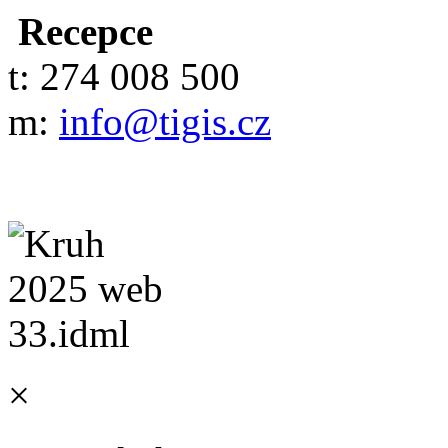
Recepce
t: 274 008 500
m:
info@tigis.cz
×