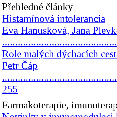
Přehledné články
Histamínová intolerancia
Eva Hanusková, Jana Plev
..........................................
Role malých dýchacích cest
Petr Čáp
............................................
255
Farmakoterapie, imunoterap
Novinky v imunomodulaci b