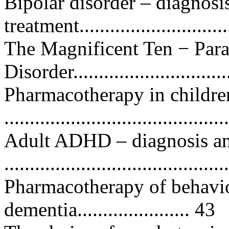
Bipolar disorder – diagnosi
treatment..............................
The Magnificent Ten − Para
Disorder...............................
Pharmacotherapy in childre
..........................................
Adult ADHD – diagnosis an
..........................................
Pharmacotherapy of behavio
dementia...................... 43